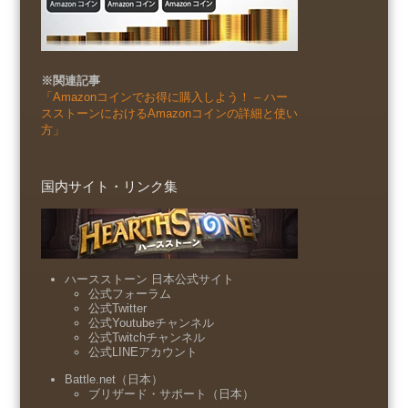
※関連記事
「Amazonコインでお得に購入しよう！ – ハー
スストーンにおけるAmazonコインの詳細と使い
方」
国内サイト・リンク集
ハースストーン 日本公式サイト
公式フォーラム
公式Twitter
公式Youtubeチャンネル
公式Twitchチャンネル
公式LINEアカウント
Battle.net（日本）
ブリザード・サポート（日本）