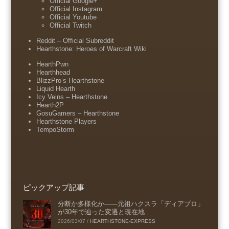
Official Google+
Official Instagram
Official Youtube
Official Twitch
Reddit – Official Subreddit
Hearthstone: Heroes of Warcraft Wiki
HearthPwn
Hearthhead
BlizzPro’s Hearthstone
Liquid Hearth
Icy Veins – Hearthstone
Hearth2P
GosuGamers – Hearthstone
Hearthstone Players
TempoStorm
ピックアップ記事
分断か多様化か――元祖ハクスラ「ディアブロ」
が30年で辿った変遷と現在地
2026/03/07
/
HEARTHSTONE-EXPRESS