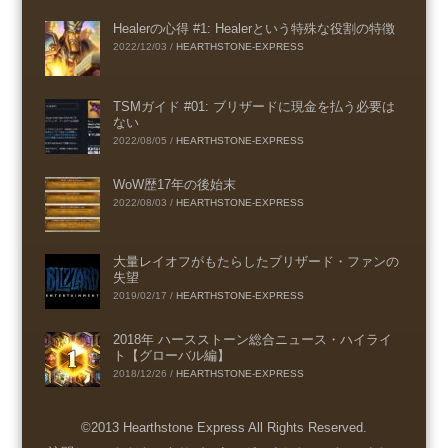
Healerの心得 #1: Healerという特殊な役割の特徴
2022/12/03
/
HEARTHSTONE-EXPRESS
TSMガイド #01: ブリザードに現金を払う必要は
ない
2022/08/05
/
HEARTHSTONE-EXPRESS
WoW歴17年の後始末
2022/08/03
/
HEARTHSTONE-EXPRESS
大量レイオフがもたらしたブリザード・ファンの
失望
2019/02/17
/
HEARTHSTONE-EXPRESS
2018年 ハースストーン総合ニュース・ハイライ
ト【グローバル編】
2018/12/26
/
HEARTHSTONE-EXPRESS
©2013 Hearthstone Express All Rights Reserved.