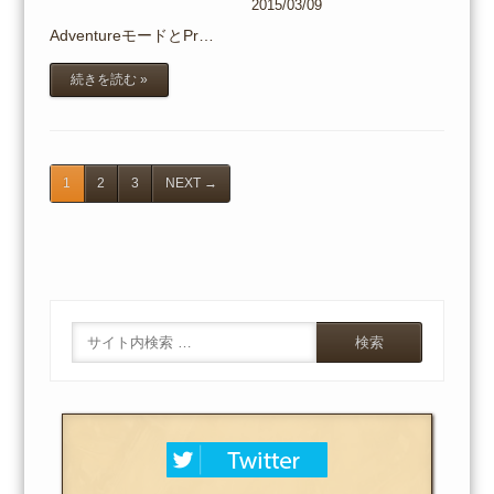
2015/03/09
AdventureモードとPr…
続きを読む »
1
2
3
NEXT
→
Search