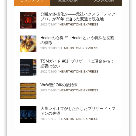
分断か多様化か――元祖ハクスラ「ディア
ブロ」が30年で辿った変遷と現在地
2026/03/07
/
HEARTHSTONE-EXPRESS
Healerの心得 #1: Healerという特殊な役割
の特徴
2022/12/03
/
HEARTHSTONE-EXPRESS
TSMガイド #01: ブリザードに現金を払う
必要はない
2022/08/05
/
HEARTHSTONE-EXPRESS
WoW歴17年の後始末
2022/08/03
/
HEARTHSTONE-EXPRESS
大量レイオフがもたらしたブリザード・フ
ァンの失望
2019/02/17
/
HEARTHSTONE-EXPRESS