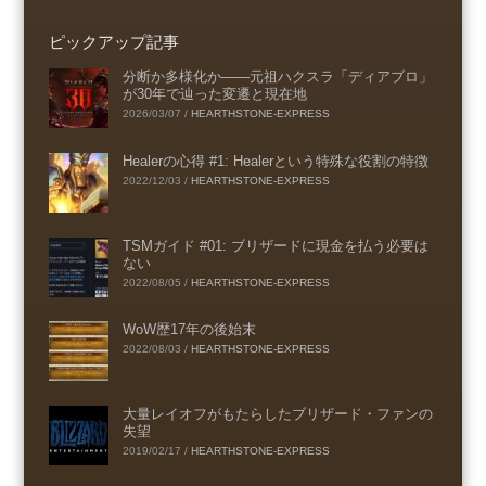
ピックアップ記事
分断か多様化か――元祖ハクスラ「ディアブロ」
が30年で辿った変遷と現在地
2026/03/07
/
HEARTHSTONE-EXPRESS
Healerの心得 #1: Healerという特殊な役割の特徴
2022/12/03
/
HEARTHSTONE-EXPRESS
TSMガイド #01: ブリザードに現金を払う必要は
ない
2022/08/05
/
HEARTHSTONE-EXPRESS
WoW歴17年の後始末
2022/08/03
/
HEARTHSTONE-EXPRESS
大量レイオフがもたらしたブリザード・ファンの
失望
2019/02/17
/
HEARTHSTONE-EXPRESS