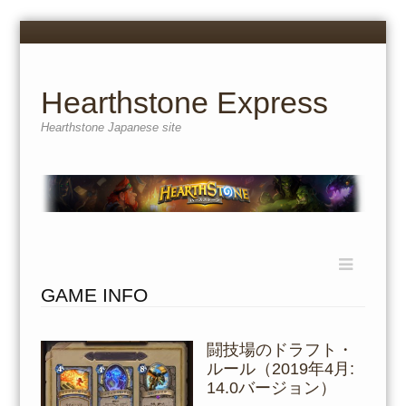
Menu
Skip
to
content
Hearthstone Express
Hearthstone Japanese site
Menu
Skip
to
GAME INFO
content
闘技場のドラフト・
ルール（2019年4月:
14.0バージョン）