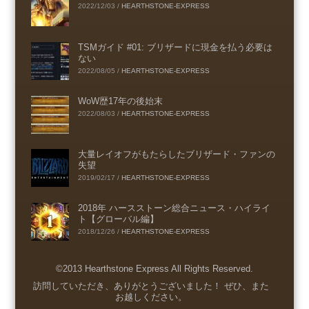
2022/12/03
/
HEARTHSTONE-EXPRESS
TSMガイド #01: ブリザードに現金を払う必要は
ない
2022/08/05
/
HEARTHSTONE-EXPRESS
WoW歴17年の後始末
2022/08/03
/
HEARTHSTONE-EXPRESS
大量レイオフがもたらしたブリザード・ファンの
失望
2019/02/17
/
HEARTHSTONE-EXPRESS
2018年 ハースストーン総合ニュース・ハイライ
ト【グローバル編】
2018/12/26
/
HEARTHSTONE-EXPRESS
©2013 Hearthstone Express All Rights Reserved.
Menu
訪問していただき、ありがとうございました！ ぜひ、また
お越しください。