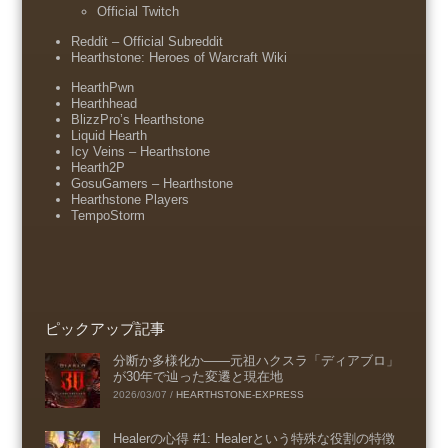
Official Twitch
Reddit – Official Subreddit
Hearthstone: Heroes of Warcraft Wiki
HearthPwn
Hearthhead
BlizzPro’s Hearthstone
Liquid Hearth
Icy Veins – Hearthstone
Hearth2P
GosuGamers – Hearthstone
Hearthstone Players
TempoStorm
ピックアップ記事
分断か多様化か――元祖ハクスラ「ディアブロ」
が30年で辿った変遷と現在地
2026/03/07
/
HEARTHSTONE-EXPRESS
Healerの心得 #1: Healerという特殊な役割の特徴