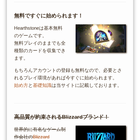
無料ですぐに始められます！
Hearthstoneは基本無料
のゲームです。
無料プレイのままでも全
種類のカードを収集でき
ます。
もちろんアカウントの登録も無料なので、必要とさ
れるプレイ環境があれば今すぐに始められます。
始め方
と
基礎知識
は当サイトに記載しております。
高品質が約束されるBlizzardブランド！
世界的に有名なゲーム制
作会社の
Blizzard