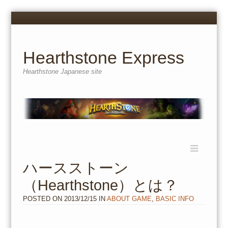
Menu
Skip
to
content
Hearthstone Express
Hearthstone Japanese site
Menu
Skip
to
ハースストーン
content
（Hearthstone）とは？
POSTED ON
2013/12/15
IN
ABOUT GAME
,
BASIC INFO