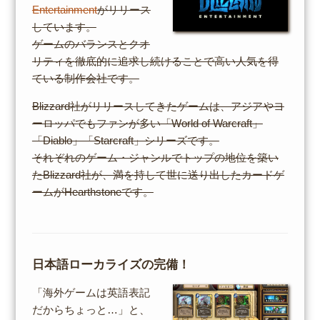
Entertainment
がリリース
しています。
ゲームのバランスとクオ
リティを徹底的に追求し続けることで高い人気を得
ている制作会社です。
Blizzard社がリリースしてきたゲームは、アジアやヨ
ーロッパでもファンが多い「World of Warcraft」
「Diablo」「Starcraft」シリーズです。
それぞれのゲーム・ジャンルでトップの地位を築い
たBlizzard社が、満を持して世に送り出したカードゲ
ームがHearthstoneです。
日本語ローカライズの完備！
「海外ゲームは英語表記
だからちょっと…」と、