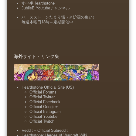
すべ半Hearthstone
JubileE Youtubeチャンネル
ハースストーンたまり場（※炉端の集い）
毎週木曜日18時～定期開催中！
海外サイト・リンク集
Hearthstone Official Site (US)
Official Forums
Official Twitter
Official Facebook
Official Google+
Official Instagram
Official Youtube
Official Twitch
Reddit – Official Subreddit
Hearthstone: Heroes of Warcraft Wiki