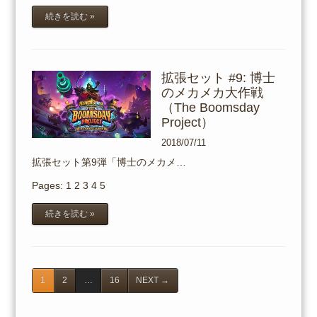
続きを読む »
拡張セット #9: 博士
のメカメカ大作戦
（The Boomsday
Project）
2018/07/11
拡張セット第9弾「博士のメカメ…
Pages:
1
2
3
4
5
続きを読む »
1
2
…
16
NEXT
→