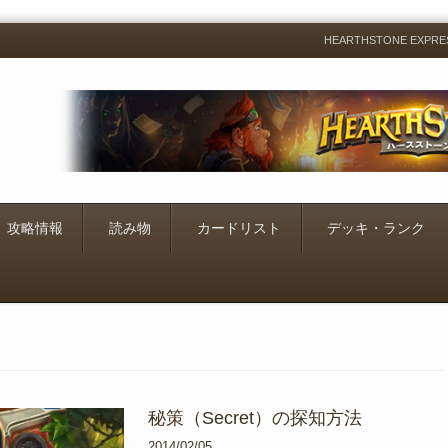
HEARTHSTONE EXP
Menu
Skip
to
content
攻略情報
読み物
カードリスト
デッキ・ランク
秘策（Secret）の探知方法
2014/02/05