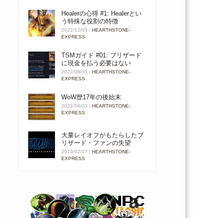
Healerの心得 #1: Healerとい
う特殊な役割の特徴
2022/12/03
/
HEARTHSTONE-
EXPRESS
TSMガイド #01: ブリザード
に現金を払う必要はない
2022/08/05
/
HEARTHSTONE-
EXPRESS
WoW歴17年の後始末
2022/08/03
/
HEARTHSTONE-
EXPRESS
大量レイオフがもたらしたブ
リザード・ファンの失望
2019/02/17
/
HEARTHSTONE-
EXPRESS