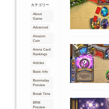
ー
カテゴリー
カ
イ
About
ブ
Game
Advanced
Amazon
Coin
Arena Card
Rankings
Articles
Basic Info
Boomsday
Preview
Break Time
BRM
Preview