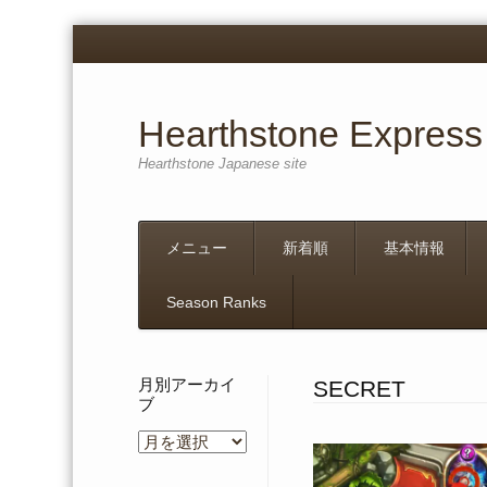
Hearthstone Express
Hearthstone Japanese site
Menu
Skip
メニュー
新着順
基本情報
to
content
Season Ranks
月別アーカイ
SECRET
ブ
月
別
ア