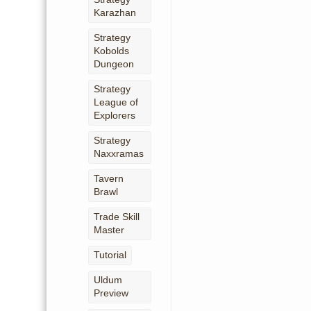
Karazhan
Strategy
Kobolds
Dungeon
Strategy
League of
Explorers
Strategy
Naxxramas
Tavern
Brawl
Trade Skill
Master
Tutorial
Uldum
Preview