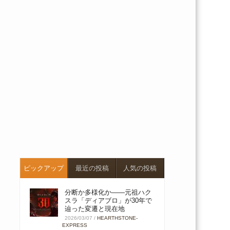
ピックアップ
最近の投稿
人気の投稿
分断か多様化か――元祖ハク
スラ「ディアブロ」が30年で
辿った変遷と現在地
2026/03/07
/
HEARTHSTONE-
EXPRESS