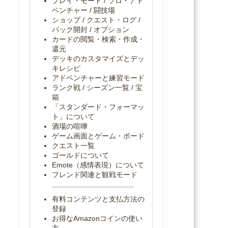
プレイ・モード / ソロ・アド
ベンチャー / 闘技場
ショップ / クエスト・ログ /
パック開封 / オプション
カードの閲覧・検索・作成・
還元
デッキのカスタマイズとデッ
キレシピ
アドベンチャーと練習モード
ランク戦 / シーズン一覧 / 宝
箱
「スタンダード・フォーマッ
ト」について
酒場の喧嘩
ゲーム画面とゲーム・ボード
クエスト一覧
ゴールドについて
Emote（感情表現）について
フレンド関連と観戦モード
有料コンテンツと支払方法の
登録
お得なAmazonコインの使い
方