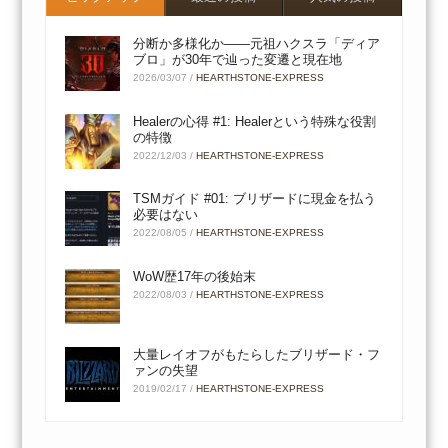
分断か多様化か――元祖ハクスラ「ディア
ブロ」が30年で辿った変遷と現在地
2026/03/07
/
HEARTHSTONE-EXPRESS
Healerの心得 #1: Healerという特殊な役割
の特徴
2022/12/03
/
HEARTHSTONE-EXPRESS
TSMガイド #01: ブリザードに現金を払う
必要はない
2022/08/05
/
HEARTHSTONE-EXPRESS
WoW歴17年の後始末
2022/08/03
/
HEARTHSTONE-EXPRESS
大量レイオフがもたらしたブリザード・フ
ァンの失望
2019/02/17
/
HEARTHSTONE-EXPRESS