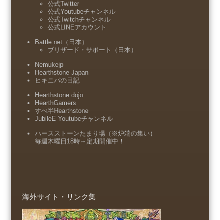
公式Twitter
公式Youtubeチャンネル
公式Twitchチャンネル
公式LINEアカウント
Battle.net（日本）
ブリザード・サポート（日本）
Nemukejp
Hearthstone Japan
ヒキニパの日記
Hearthstone dojo
HearthGamers
すべ半Hearthstone
JubileE Youtubeチャンネル
ハースストーンたまり場（※炉端の集い）
毎週木曜日18時～定期開催中！
海外サイト・リンク集