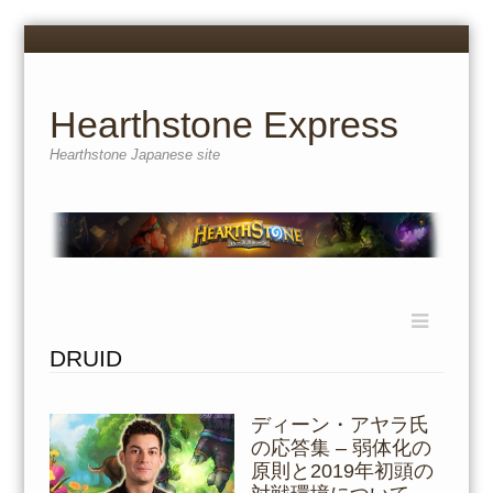
Menu
Skip
to
content
Hearthstone Express
Hearthstone Japanese site
Menu
Skip
to
DRUID
content
ディーン・アヤラ氏
の応答集 – 弱体化の
原則と2019年初頭の