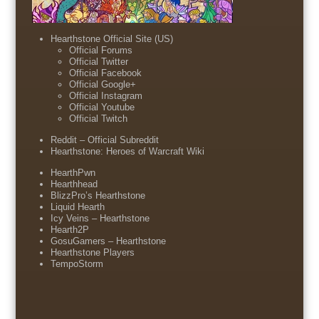
Hearthstone Official Site (US)
Official Forums
Official Twitter
Official Facebook
Official Google+
Official Instagram
Official Youtube
Official Twitch
Reddit – Official Subreddit
Hearthstone: Heroes of Warcraft Wiki
HearthPwn
Hearthhead
BlizzPro’s Hearthstone
Liquid Hearth
Icy Veins – Hearthstone
Hearth2P
GosuGamers – Hearthstone
Hearthstone Players
TempoStorm