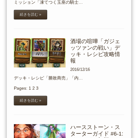
ミッション「凍てつく玉座の騎士…
続きを読む »
酒場の喧嘩「ガジェ
ッツァンの戦い」デ
ッキ・レシピ攻略情
報
2016/12/16
デッキ・レシピ「勝敗商売」「内…
Pages:
1
2
3
続きを読む »
ハースストーン・ス
ターターガイド #6-1: