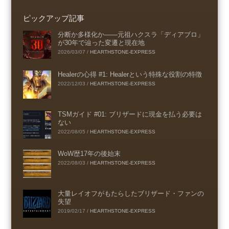
ピックアップ記事
分断か多様化か――元祖ハクスラ「ディアブロ」
が30年で辿った変遷と現在地
2026/03/07
/
HEARTHSTONE-EXPRESS
Healerの心得 #1: Healerという特殊な役割の特徴
2022/12/03
/
HEARTHSTONE-EXPRESS
TSMガイド #01: ブリザードに現金を払う必要は
ない
2022/08/05
/
HEARTHSTONE-EXPRESS
WoW歴17年の後始末
2022/08/03
/
HEARTHSTONE-EXPRESS
大量レイオフがもたらしたブリザード・ファンの
失望
2019/02/17
/
HEARTHSTONE-EXPRESS