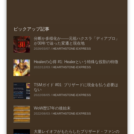
ピックアップ記事
分断か多様化か――元祖ハクスラ「ディアブロ」
が30年で辿った変遷と現在地
2026/03/07
/
HEARTHSTONE-EXPRESS
Healerの心得 #1: Healerという特殊な役割の特徴
2022/12/03
/
HEARTHSTONE-EXPRESS
TSMガイド #01: ブリザードに現金を払う必要は
ない
2022/08/05
/
HEARTHSTONE-EXPRESS
WoW歴17年の後始末
2022/08/03
/
HEARTHSTONE-EXPRESS
大量レイオフがもたらしたブリザード・ファンの