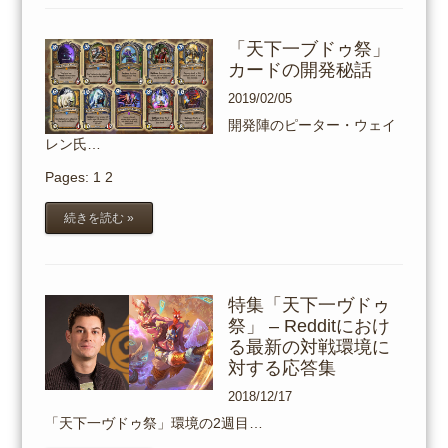
「天下一ブドゥ祭」
カードの開発秘話
2019/02/05
開発陣のピーター・ウェイ
レン氏…
Pages:
1
2
続きを読む »
特集「天下一ヴドゥ
祭」 – Redditにおけ
る最新の対戦環境に
対する応答集
2018/12/17
「天下一ヴドゥ祭」環境の2週目…