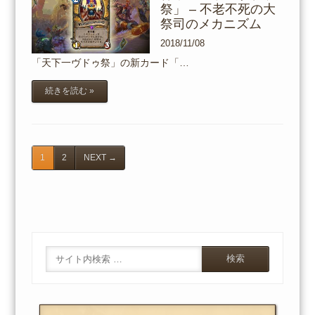
祭」 – 不老不死の大
祭司のメカニズム
2018/11/08
「天下一ヴドゥ祭」の新カード「…
続きを読む »
1
2
NEXT
→
Search