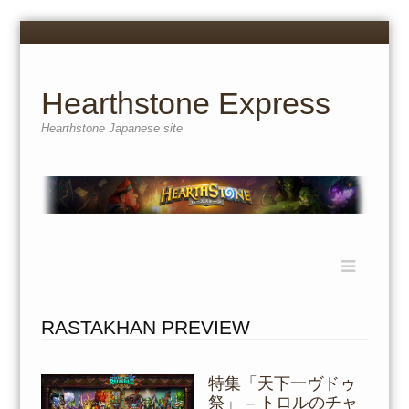
Menu
Skip
to
content
Hearthstone Express
Hearthstone Japanese site
Menu
Skip
to
content
RASTAKHAN PREVIEW
特集「天下一ヴドゥ
祭」 – トロルのチャ