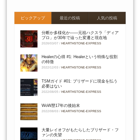
ピックアップ
最近の投稿
人気の投稿
分断か多様化か――元祖ハクスラ「ディア
ブロ」が30年で辿った変遷と現在地
2026/03/07
/
HEARTHSTONE-EXPRESS
Healerの心得 #1: Healerという特殊な役割
の特徴
2022/12/03
/
HEARTHSTONE-EXPRESS
TSMガイド #01: ブリザードに現金を払う
必要はない
2022/08/05
/
HEARTHSTONE-EXPRESS
WoW歴17年の後始末
2022/08/03
/
HEARTHSTONE-EXPRESS
大量レイオフがもたらしたブリザード・フ
ァンの失望