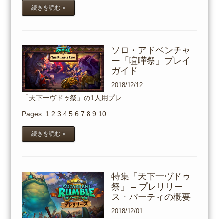
続きを読む »
ソロ・アドベンチャ
ー「喧嘩祭」プレイ
ガイド
2018/12/12
「天下一ヴドゥ祭」の1人用プレ…
Pages:
1
2
3
4
5
6
7
8
9
10
続きを読む »
特集「天下一ヴドゥ
祭」 – プレリリー
ス・パーティの概要
2018/12/01