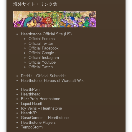
海外サイト・リンク集
Hearthstone Official Site (US)
Official Forums
Official Twitter
Official Facebook
Official Google+
Official Instagram
Official Youtube
Official Twitch
Reddit – Official Subreddit
Hearthstone: Heroes of Warcraft Wiki
HearthPwn
Hearthhead
BlizzPro’s Hearthstone
Liquid Hearth
Icy Veins – Hearthstone
Hearth2P
GosuGamers – Hearthstone
Hearthstone Players
TempoStorm