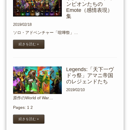
ンピオンたちの
Emote（感情表現）
集
2019/02/18
ソロ・アドベンチャー「喧嘩祭」…
続きを読む »
Legends:「天下一ヴ
ドゥ祭」アマニ帝国
のレジェンドたち
2019/02/10
原作のWorld of War…
Pages:
1
2
続きを読む »