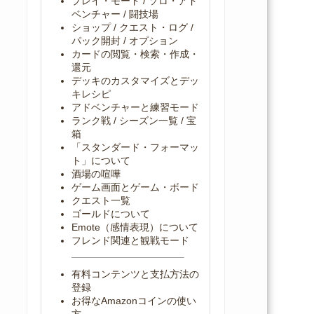
プレイ・モード / ソロ・アド
ベンチャー / 闘技場
ショップ / クエスト・ログ /
パック開封 / オプション
カードの閲覧・検索・作成・
還元
デッキのカスタマイズとデッ
キレシピ
アドベンチャーと練習モード
ランク戦 / シーズン一覧 / 宝
箱
「スタンダード・フォーマッ
ト」について
酒場の喧嘩
ゲーム画面とゲーム・ボード
クエスト一覧
ゴールドについて
Emote（感情表現）について
フレンド関連と観戦モード
有料コンテンツと支払方法の
登録
お得なAmazonコインの使い
方