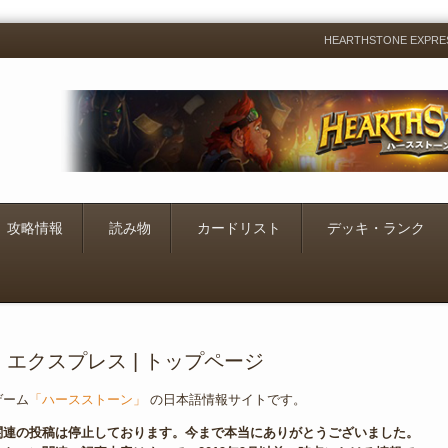
HEARTHSTONE EXP
Menu
Skip
to
content
攻略情報
読み物
カードリスト
デッキ・ランク
エクスプレス | トップページ
ゲーム
「ハースストーン」
の日本語情報サイトです。
関連の投稿は停止しております。今まで本当にありがとうございました。