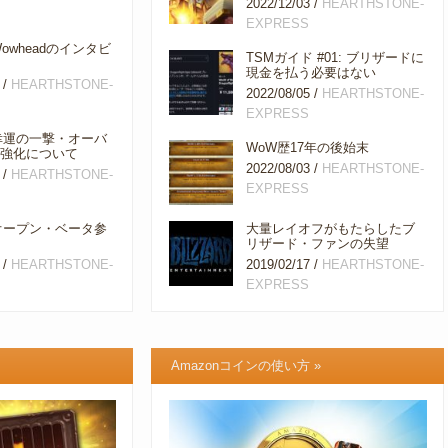
2022/12/03
/
HEARTHSTONE-
EXPRESS
: Wowheadのインタビ
TSMガイド #01: ブリザードに
現金を払う必要はない
/
HEARTHSTONE-
2022/08/05
/
HEARTHSTONE-
EXPRESS
4: 幸運の一撃・オーバ
WoW歴17年の後始末
・強化について
2022/08/03
/
HEARTHSTONE-
/
HEARTHSTONE-
EXPRESS
4: オープン・ベータ参
大量レイオフがもたらしたブ
リザード・ファンの失望
/
HEARTHSTONE-
2019/02/17
/
HEARTHSTONE-
EXPRESS
Amazonコインの使い方
»