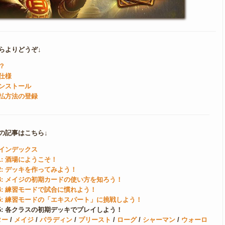
らよりどうぞ↓
？
仕様
ンストール
払方法の登録
の記事はこちら↓
インデックス
1: 酒場にようこそ！
2: デッキを作ってみよう！
3: メイジの初期カードの使い方を知ろう！
4: 練習モードで試合に慣れよう！
5: 練習モードの「エキスパート」に挑戦しよう！
6: 各クラスの初期デッキでプレイしよう！
ター
/
メイジ
/
パラディン
/
プリースト
/
ローグ
/
シャーマン
/
ウォーロ