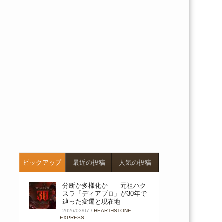
ピックアップ
最近の投稿
人気の投稿
分断か多様化か――元祖ハク
スラ「ディアブロ」が30年で
辿った変遷と現在地
2026/03/07
/
HEARTHSTONE-
EXPRESS