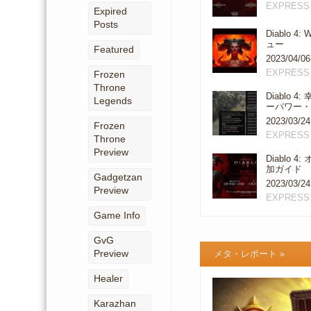
EXPRESS
Expired
Posts
Diablo 4
ュー
Featured
2023/04/06
EXPRESS
Frozen
Throne
Diablo 
Legends
ーパワー
2023/03/24
Frozen
EXPRESS
Throne
Preview
Diablo 
加ガイド
Gadgetzan
2023/03/24
Preview
EXPRESS
Game Info
GvG
Preview
メタ・レポート
»
Healer
Karazhan