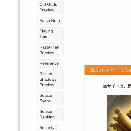
Old Gods
Preview
Patch Note
Playing
Tips
Rastakhan
Preview
Reference
新規プレイヤー・初心
Rise of
Shadows
Preview
当サイトは、
Season
Event
Season
Ranking
Security