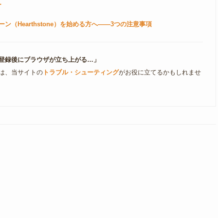
ー
ン（Hearthstone）を始める方へ――3つの注意事項
登録後にブラウザが立ち上がる…」
は、当サイトの
トラブル・シューティング
がお役に立てるかもしれませ