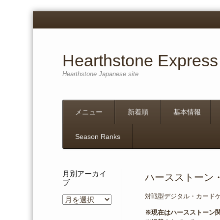
Hearthstone Express
Hearthstone Japanese site
Menu
Skip
メニュー
新着順
基本情報
to
content
Season Ranks
月別アーカイ
ハースストーン・
ブ
対戦型デジタル・カード
月
別
※現在はハースストーン
ア