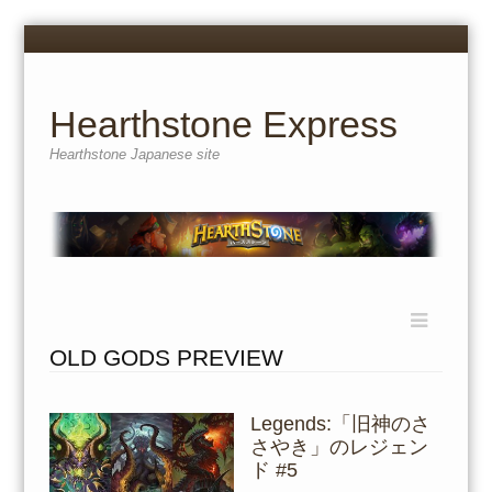
Menu
Skip
to
content
Hearthstone Express
Hearthstone Japanese site
Menu
Skip
to
OLD GODS PREVIEW
content
Legends:「旧神のさ
さやき」のレジェン
ド #5