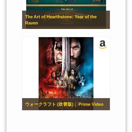
The Art of Hearthstone: Year of the
Raven
ウォークラフト (吹替版) │ Prime Video