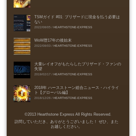
TSMガイド #01: ブリザードに現金を払う必要は
ない
2022/08/05
/
HEARTHSTONE-EXPRESS
WoW歴17年の後始末
2022/08/03
/
HEARTHSTONE-EXPRESS
大量レイオフがもたらしたブリザード・ファンの
失望
2019/02/17
/
HEARTHSTONE-EXPRESS
2018年 ハースストーン総合ニュース・ハイライ
ト【グローバル編】
2018/12/26
/
HEARTHSTONE-EXPRESS
©2013 Hearthstone Express All Rights Reserved.
Menu
訪問していただき、ありがとうございました！ ぜひ、また
お越しください。