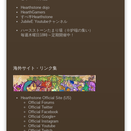
Hearthstone dojo
HearthGamers
すべ半Hearthstone
JubileE Youtubeチャンネル
ハースストーンたまり場（※炉端の集い）
毎週木曜日18時～定期開催中！
海外サイト・リンク集
Hearthstone Official Site (US)
Official Forums
Official Twitter
Official Facebook
Official Google+
Official Instagram
Official Youtube
Official Twitch