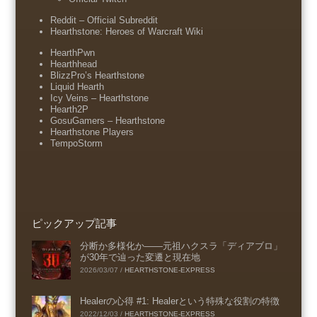
Reddit – Official Subreddit
Hearthstone: Heroes of Warcraft Wiki
HearthPwn
Hearthhead
BlizzPro’s Hearthstone
Liquid Hearth
Icy Veins – Hearthstone
Hearth2P
GosuGamers – Hearthstone
Hearthstone Players
TempoStorm
ピックアップ記事
分断か多様化か――元祖ハクスラ「ディアブロ」
が30年で辿った変遷と現在地
2026/03/07
/
HEARTHSTONE-EXPRESS
Healerの心得 #1: Healerという特殊な役割の特徴
2022/12/03
/
HEARTHSTONE-EXPRESS