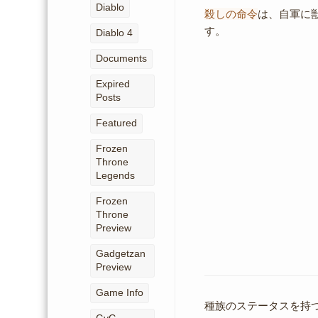
Diablo
殺しの命令
は、自軍に
す。
Diablo 4
Documents
Expired
Posts
Featured
Frozen
Throne
Legends
Frozen
Throne
Preview
Gadgetzan
Preview
Game Info
種族のステータスを持