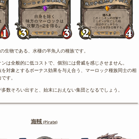
の特有の生物である、水棲の半魚人の種族です。
オンは全般的に低コストで、個別には脅威を感じさせません。
族を対象とするボーナス効果を与え合う、マーロック種族同士の相
力です。
が多数そろい出すと、始末におえない集団となるでしょう。
海賊
(Pirate)