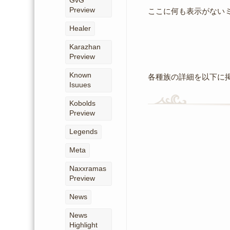
GvG
Preview
ここに何も表示がない
Healer
Karazhan
Preview
Known
各種族の詳細を以下に
Isuues
Kobolds
Preview
Legends
Meta
Naxxramas
Preview
News
News
Highlight