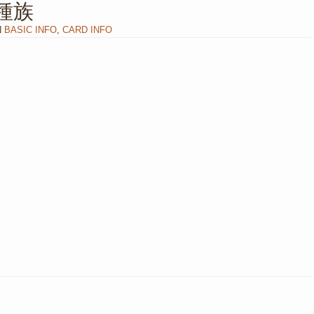
種族
N
BASIC INFO
,
CARD INFO