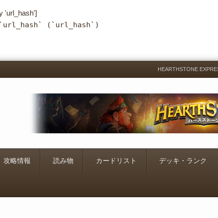
y 'url_hash']
`url_hash` (`url_hash`)
HEARTHSTONE EXP
Menu
Skip
to
content
攻略情報
読み物
カードリスト
デッキ・ランク