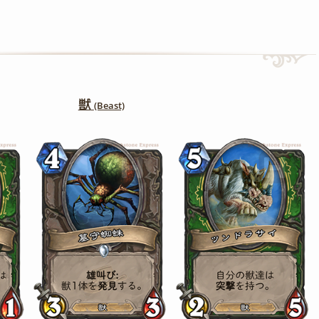
獣
(Beast)