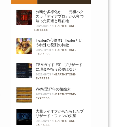
分断か多様化か――元祖ハク
スラ「ディアブロ」が30年で
辿った変遷と現在地
2026/03/07
/
HEARTHSTONE-
EXPRESS
Healerの心得 #1: Healerとい
う特殊な役割の特徴
2022/12/03
/
HEARTHSTONE-
EXPRESS
TSMガイド #01: ブリザード
に現金を払う必要はない
2022/08/05
/
HEARTHSTONE-
EXPRESS
WoW歴17年の後始末
2022/08/03
/
HEARTHSTONE-
EXPRESS
大量レイオフがもたらしたブ
リザード・ファンの失望
2019/02/17
/
HEARTHSTONE-
EXPRESS