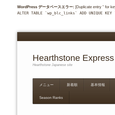
WordPress データベースエラー:
[Duplicate entry '' for ke
ALTER TABLE `wp_blc_links` ADD UNIQUE KEY 
Hearthstone Express
Hearthstone Japanese site
Menu
Skip
メニュー
新着順
基本情報
to
content
Season Ranks