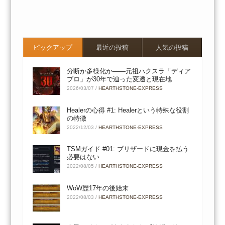
ピックアップ
最近の投稿
人気の投稿
分断か多様化か――元祖ハクスラ「ディア
ブロ」が30年で辿った変遷と現在地
2026/03/07
/
HEARTHSTONE-EXPRESS
Healerの心得 #1: Healerという特殊な役割
の特徴
2022/12/03
/
HEARTHSTONE-EXPRESS
TSMガイド #01: ブリザードに現金を払う
必要はない
2022/08/05
/
HEARTHSTONE-EXPRESS
WoW歴17年の後始末
2022/08/03
/
HEARTHSTONE-EXPRESS