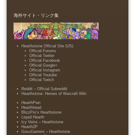
海外サイト・リンク集
Hearthstone Official Site (US)
Official Forums
Official Twitter
Official Facebook
Official Google+
Official Instagram
Official Youtube
Official Twitch
Reddit – Official Subreddit
Hearthstone: Heroes of Warcraft Wiki
HearthPwn
Hearthhead
BlizzPro’s Hearthstone
Liquid Hearth
Icy Veins – Hearthstone
Hearth2P
GosuGamers – Hearthstone