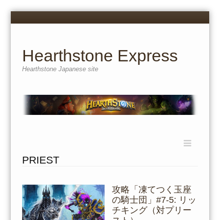
Menu
Skip
to
content
Hearthstone Express
Hearthstone Japanese site
Menu
Skip
to
PRIEST
content
攻略「凍てつく玉座
の騎士団」#7-5: リッ
チキング（対プリー