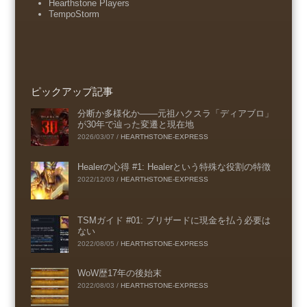
Hearthstone Players
TempoStorm
ピックアップ記事
分断か多様化か――元祖ハクスラ「ディアブロ」
が30年で辿った変遷と現在地
2026/03/07
/
HEARTHSTONE-EXPRESS
Healerの心得 #1: Healerという特殊な役割の特徴
2022/12/03
/
HEARTHSTONE-EXPRESS
TSMガイド #01: ブリザードに現金を払う必要は
ない
2022/08/05
/
HEARTHSTONE-EXPRESS
WoW歴17年の後始末
2022/08/03
/
HEARTHSTONE-EXPRESS