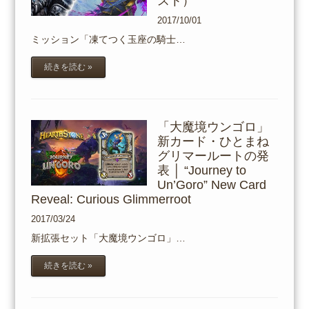
スト）
2017/10/01
ミッション「凍てつく玉座の騎士…
続きを読む »
「大魔境ウンゴロ」
新カード・ひとまね
グリマールートの発
表 │ “Journey to
Un’Goro” New Card
Reveal: Curious Glimmerroot
2017/03/24
新拡張セット「大魔境ウンゴロ」…
続きを読む »