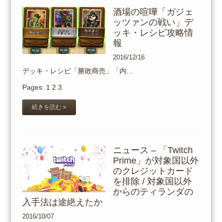
酒場の喧嘩「ガジェ
ッツァンの戦い」デ
ッキ・レシピ攻略情
報
2016/12/16
デッキ・レシピ「勝敗商売」「内…
Pages:
1
2
3
続きを読む »
ニュース – 「Twitch
Prime」が対象国以外
のクレジットカード
を排除 / 対象国以外
からのティランダの
入手法は途絶えたか
2016/10/07