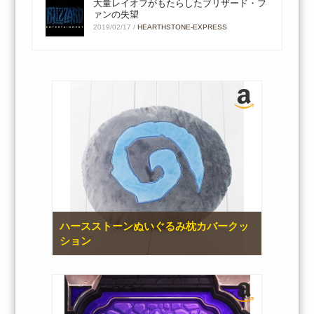
大量レイオフがもたらしたブリザード・フ
ァンの失望
2019/02/17
/
HEARTHSTONE-EXPRESS
ハースストーンぬいぐるみ枕カバークッ
ション