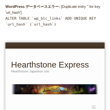
WordPress データベースエラー:
[Duplicate entry '' for key
'url_hash']
ALTER TABLE `wp_blc_links` ADD UNIQUE KEY
`url_hash` (`url_hash`)
Menu
Skip
to
content
Hearthstone Express
Hearthstone Japanese site
Menu
Skip