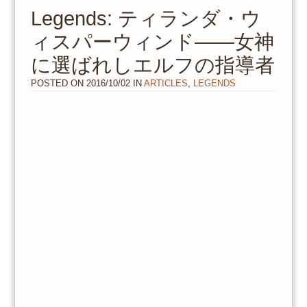
to
Legends: ティランダ・ウ
content
ィスパーウィンド――女神
に選ばれしエルフの指導者
POSTED ON
2016/10/02
IN
ARTICLES
,
LEGENDS