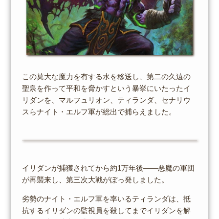
この莫大な魔力を有する水を移送し、第二の久遠の
聖泉を作って平和を脅かすという暴挙にいたったイ
リダンを、マルフュリオン、ティランダ、セナリウ
スらナイト・エルフ軍が総出で捕らえました。
イリダンが捕獲されてから約1万年後――悪魔の軍団
が再襲来し、第三次大戦がぼっ発しました。
劣勢のナイト・エルフ軍を率いるティランダは、抵
抗するイリダンの監視員を殺してまでイリダンを解