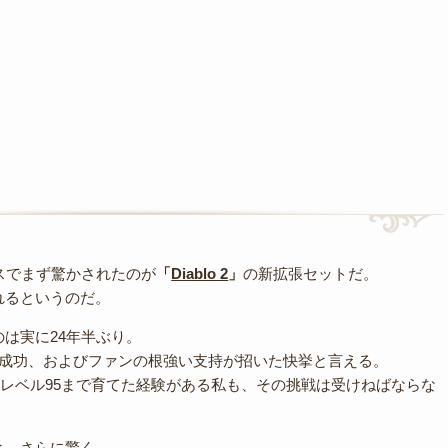
スでまず驚かされたのが
「
Diablo 2
」
の新拡張セットだ。
れるというのだ。
は実に24年半ぶり。
イク版の成功、およびファンの根強い支持が招いた快挙と言える。
スをレベル95まで育てた経験がある私も、その挑戦は受けねばならな
と、さらに驚く。