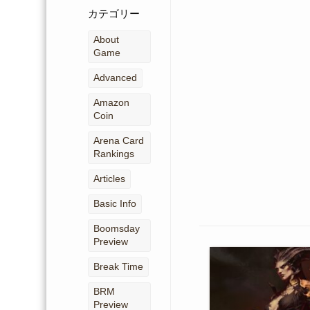
ー
カテゴリー
カ
イ
About
ブ
Game
Advanced
Amazon
Coin
Arena Card
Rankings
Articles
Basic Info
Boomsday
Preview
Break Time
BRM
Preview