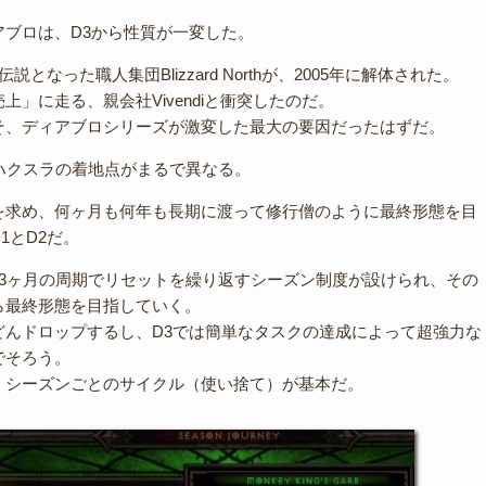
。
アブロは、D3から性質が一変した。
説となった職人集団Blizzard Northが、2005年に解体された。
上」に走る、親会社Vivendiと衝突したのだ。
そ、ディアブロシリーズが激変した最大の要因だったはずだ。
は、ハクスラの着地点がまるで異なる。
を求め、何ヶ月も何年も長期に渡って修行僧のように最終形態を目
1とD2だ。
約3ヶ月の周期でリセットを繰り返すシーズン制度が設けられ、その
ら最終形態を目指していく。
どんドロップするし、D3では簡単なタスクの達成によって超強力な
でそろう。
、シーズンごとのサイクル（使い捨て）が基本だ。