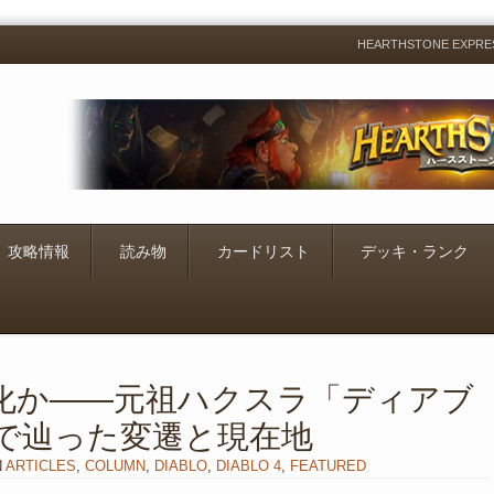
HEARTHSTONE EXP
Menu
Skip
to
content
攻略情報
読み物
カードリスト
デッキ・ランク
化か――元祖ハクスラ「ディアブ
年で辿った変遷と現在地
N
ARTICLES
,
COLUMN
,
DIABLO
,
DIABLO 4
,
FEATURED