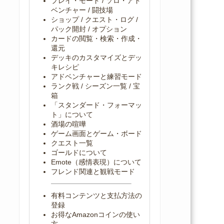
プレイ・モード / ソロ・アド
ベンチャー / 闘技場
ショップ / クエスト・ログ /
パック開封 / オプション
カードの閲覧・検索・作成・
還元
デッキのカスタマイズとデッ
キレシピ
アドベンチャーと練習モード
ランク戦 / シーズン一覧 / 宝
箱
「スタンダード・フォーマッ
ト」について
酒場の喧嘩
ゲーム画面とゲーム・ボード
クエスト一覧
ゴールドについて
Emote（感情表現）について
フレンド関連と観戦モード
有料コンテンツと支払方法の
登録
お得なAmazonコインの使い
方