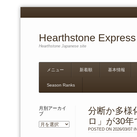
Hearthstone Express
Hearthstone Japanese site
Menu
Skip
メニュー
新着順
基本情報
to
content
Season Ranks
月別アーカイ
分断か多様
ブ
ロ」が30
月
別
POSTED ON
2026/03/07
I
ア