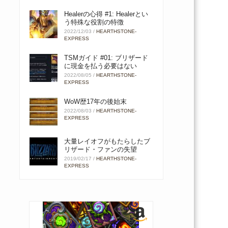
Healerの心得 #1: Healerとい
う特殊な役割の特徴
2022/12/03
/
HEARTHSTONE-
EXPRESS
TSMガイド #01: ブリザード
に現金を払う必要はない
2022/08/05
/
HEARTHSTONE-
EXPRESS
WoW歴17年の後始末
2022/08/03
/
HEARTHSTONE-
EXPRESS
大量レイオフがもたらしたブ
リザード・ファンの失望
2019/02/17
/
HEARTHSTONE-
EXPRESS