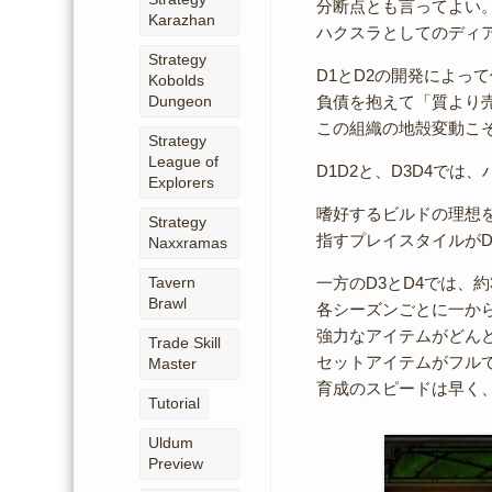
分断点とも言ってよい
Karazhan
ハクスラとしてのディ
Strategy
D1とD2の開発によって伝
Kobolds
負債を抱えて「質より売
Dungeon
この組織の地殻変動こ
Strategy
League of
D1D2と、D3D4で
Explorers
嗜好するビルドの理想
Strategy
指すプレイスタイルがD
Naxxramas
一方のD3とD4では、
Tavern
Brawl
各シーズンごとに一か
強力なアイテムがどん
Trade Skill
セットアイテムがフル
Master
育成のスピードは早く
Tutorial
Uldum
Preview