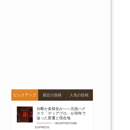
ピックアップ
最近の投稿
人気の投稿
分断か多様化か――元祖ハク
スラ「ディアブロ」が30年で
辿った変遷と現在地
2026/03/07
/
HEARTHSTONE-
EXPRESS