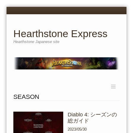
Menu
Skip
to
content
Hearthstone Express
Hearthstone Japanese site
Menu
Skip
to
SEASON
content
Diablo 4: シーズンの
総ガイド
2023/05/30