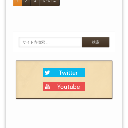
1
2
3
NEXT
→
Search