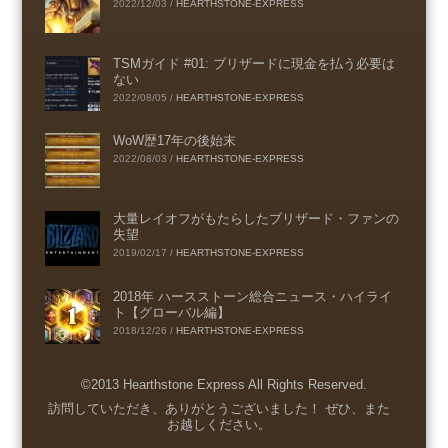
2022/12/03
/
HEARTHSTONE-EXPRESS
TSMガイド #01: ブリザードに現金を払う必要は
ない
2022/08/05
/
HEARTHSTONE-EXPRESS
WoW歴17年の後始末
2022/08/03
/
HEARTHSTONE-EXPRESS
大量レイオフがもたらしたブリザード・ファンの
失望
2019/02/17
/
HEARTHSTONE-EXPRESS
2018年 ハースストーン総合ニュース・ハイライ
ト【グローバル編】
2018/12/26
/
HEARTHSTONE-EXPRESS
©2013 Hearthstone Express All Rights Reserved.
Menu
訪問していただき、ありがとうございました！ ぜひ、また
お越しください。