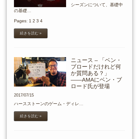
シーズンについて、基礎中
の基礎…
Pages:
1
2
3
4
続きを読む »
ニュース – 「ベン・
ブロードだけれど何
か質問ある？」
――AMAにベン・ブ
ロード氏が登場
2017/07/15
ハースストーンのゲーム・ディレ…
続きを読む »