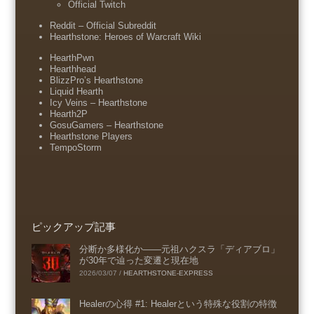
Official Twitch
Reddit – Official Subreddit
Hearthstone: Heroes of Warcraft Wiki
HearthPwn
Hearthhead
BlizzPro’s Hearthstone
Liquid Hearth
Icy Veins – Hearthstone
Hearth2P
GosuGamers – Hearthstone
Hearthstone Players
TempoStorm
ピックアップ記事
分断か多様化か――元祖ハクスラ「ディアブロ」
が30年で辿った変遷と現在地
2026/03/07
/
HEARTHSTONE-EXPRESS
Healerの心得 #1: Healerという特殊な役割の特徴