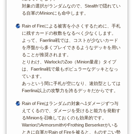
対象の選択がランダムなので、Stealthで隠れてい
る自軍のMinionにも命中します。
Rain of Fireによる被害を小さくするために、手札
に残すカードの枚数をなるべく少なくします。
よって、Faerlina戦では、コストが少ないカード
を序盤から多くプレイできるようなデッキを用い
ることが推奨されます。
とりわけ、WarlockのZoo（Minion量産）タイプ
は、Faerlina戦で最もポピュラーなデッキとなっ
ています。
あっという間に手札が空になり、速効型としては
Faerlina以上の攻撃力を誇るデッキだからです。
Rain of Fireはランダムの対象へ1ダメージずつ与
えてくるので、ダメージを受けると能力を発動す
るMinionを召喚しておくのも効果的です。
WarriorのArmorsmithやFrothing Berserkerがいる
ときに自軍がRain of Fireを被ると、ものすごい勢