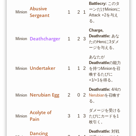
Battlecry:
このタ
Abusive
ーンだけMinionに
1
2
1
Minion
Sergeant
Attack +2を与え
る。
Charge,
Deathrattle:
あな
Deathcharger
1
2
3
Minion
たのHeroに3ダメ
ージを与える。
あなたが
Deathrattle
の能力
Undertaker
1
1
2
Minion
を持つMinionを召
喚するたびに
+1/+1を得る。
Deathrattle:
4/4の
Nerubian Egg
2
0
2
Minion
Nerubian
を召喚す
る。
ダメージを受ける
Acolyte of
3
1
3
Minion
たびにカードを1
Pain
枚引く。
Deathrattle:
対戦
Dancing