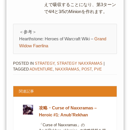
えで吸収することになり、第3ターン
で4/4と3/5のMinionを作れます。
＜参考＞
Hearthstone: Heroes of Warcraft Wiki –
Grand
Widow Faerlina
POSTED IN
STRATEGY
,
STRATEGY NAXXRAMAS
|
TAGGED
ADVENTURE
,
NAXXRAMAS
,
POST
,
PVE
関連記事
攻略・Curse of Naxxramas –
Heroic #1: Anub’Rekhan
「Curse of Naxxramas」の