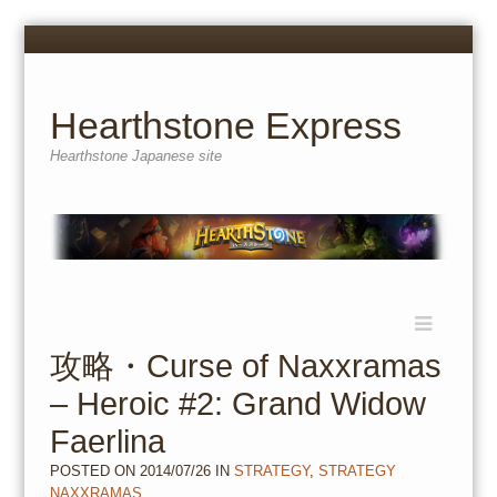
Menu
Skip
to
content
Hearthstone Express
Hearthstone Japanese site
Menu
Skip
to
攻略・Curse of Naxxramas
content
– Heroic #2: Grand Widow
Faerlina
POSTED ON
2014/07/26
IN
STRATEGY
,
STRATEGY
NAXXRAMAS