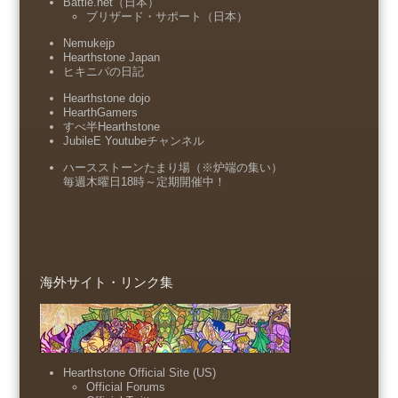
Battle.net（日本）
ブリザード・サポート（日本）
Nemukejp
Hearthstone Japan
ヒキニパの日記
Hearthstone dojo
HearthGamers
すべ半Hearthstone
JubileE Youtubeチャンネル
ハースストーンたまり場（※炉端の集い）
毎週木曜日18時～定期開催中！
海外サイト・リンク集
Hearthstone Official Site (US)
Official Forums