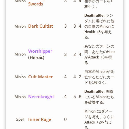
3
4
4
Minion
相手がカードを1
Swords
枚引く。
Deathrattle:
ラン
ダムに選ばれた他
Dark Cultist
3
3
4
Minion
の自軍のMinionに
Health +3を与え
る。
あなたのターンの
Worshipper
間、あなたのHero
3
2
4
Minion
(Heroic)
がAttack +3を得
る。
自軍のMinionが死
Cult Master
4
4
2
Minion
亡するたびにカー
ドを1枚引く。
Deathrattle:
両隣
Necroknight
4
5
6
Minion
にいるMinionたち
を破壊する。
Minionに1ダメー
ジを与え、さらに
Inner Rage
0
Spell
Attack +2を与え
る。