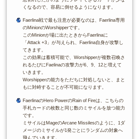
くなるので、容易に倒せるようになります。
Faerlina戦で最も注意が必要なのは、Faerlina専用
のMinionのWorshipperです。
このMinionが場に出たときからFaerlinaに
「Attack +3」が与えられ、Faerlina自身が攻撃し
てきます。
この効果は蓄積可能で、Worshipperが複数召喚さ
れるたびにFaelinaの攻撃力が6、9、12と増えて
いきます。
Worshipperの能力をただちに対処しないと、まと
もに対峙することが不可能になります。
FaerlinaのHero PowerのRain of Fireは、こちらの
手札カードの枚数と同じ数のミサイルを放つ能力
です。
ミサイルはMageのArcane Missilesのように、1ダ
メージのミサイルが1発ごとにランダムの対象へ
飛んでいきます。