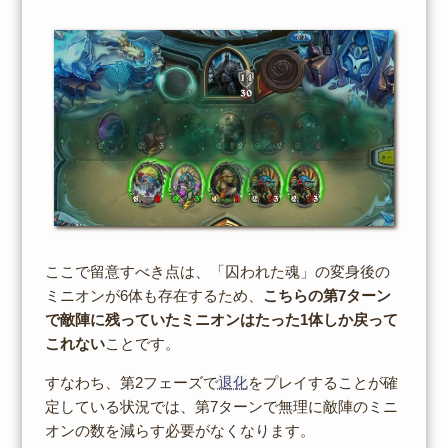
ここで留意すべき点は、「囚われた魂」の変身後の
ミニオンが6体も存在するため、
こちらの第7ターン
で敵陣に残っていたミニオンはたった1体しか戻って
これない
ことです。
すなわち、第2フェーズで
退化
をプレイすることが確
定している状況では、第7ターンで無理に敵陣のミニ
オンの数を減らす必要がなくなります。