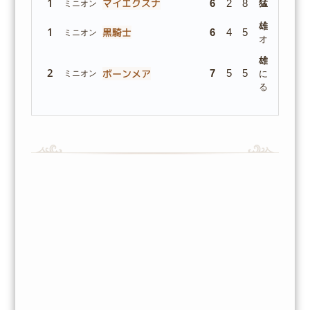
1
マイエクスナ
6
2
8
猛毒
ミニオン
雄叫び:
挑発
1
黒騎士
6
4
5
ミニオン
オン1体を
雄叫び:
味方
2
ボーンメア
7
5
5
ミニオン
に+4/+4と
挑
る。