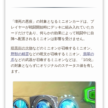
「壊死の悪疫」の対象となるミニオンカードは、プ
レイヤーが戦闘開始時にデッキに組み入れていたカ
ードだけであり、何らかの効果によって戦闘中に自
陣へ配置されるミニオンは影響を受けません。
暗黒街の大物
などのミニオンが召喚するミニオン、
野獣の精霊
などの呪文が召喚するミニオン、
翡翠の
爪
などの武器が召喚するミニオンなどは、「1/1化」
の対象とならずにオリジナルのステータス値を有し
ます。