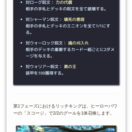
対ローグ呪文：
力の代償
相手の手札とデッキの呪文を全て破壊する。
対シャーマン呪文：
壊死の悪疫
相手の手札とデッキのミニオンを全て1/1にす
る。
対ウォーロック呪文：
魂の刈入れ
相手のデッキの重複するカード一組ごとに2ダメ
ージを与える。
対ウォリアー呪文：
真の王
装甲を100獲得する。
第1フェーズにおけるリッチキングは、ヒーローパワ
ーの「スコージ」で2/2のグールを1体召喚します。