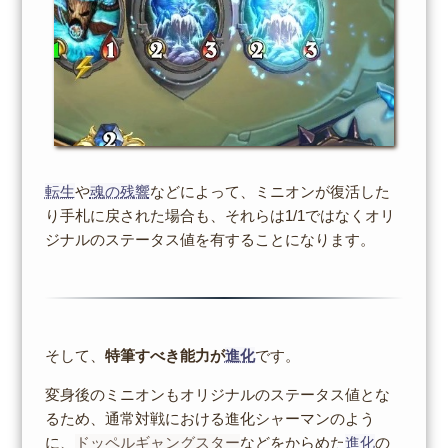
転生
や
魂の残響
などによって、ミニオンが復活した
り手札に戻された場合も、それらは1/1ではなくオリ
ジナルのステータス値を有することになります。
そして、
特筆すべき能力が
進化
です。
変身後のミニオンもオリジナルのステータス値とな
るため、通常対戦における進化シャーマンのよう
に、
ドッペルギャングスター
などをからめた
進化
の