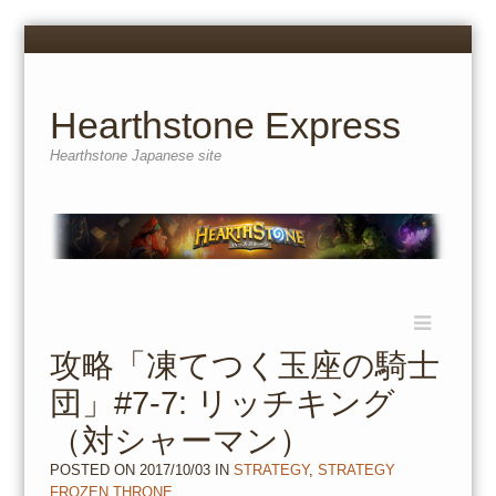
Menu
Skip
to
content
Hearthstone Express
Hearthstone Japanese site
Menu
Skip
to
攻略「凍てつく玉座の騎士
content
団」#7-7: リッチキング
（対シャーマン）
POSTED ON
2017/10/03
IN
STRATEGY
,
STRATEGY
FROZEN THRONE