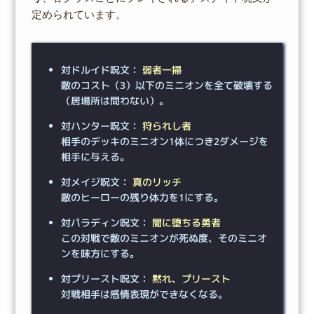
定められています。
対ドルイド呪文：
弱者一掃
敵のコスト（3）以下のミニオンを全て破壊する
（居場所は問わない）。
対ハンター呪文：
狩られし者
相手のデッキのミニオン1体につき2ダメージを
相手に与える。
対メイジ呪文：
真のリッチ
敵のヒーローの残り体力を1にする。
対パラディン呪文：
闇に堕ちる勇者
この対戦で敵のミニオンが死ぬ度、そのミニオ
ンを味方にする。
対プリースト呪文：
黙れ、プリースト
対戦相手は感情表現ができなくなる。