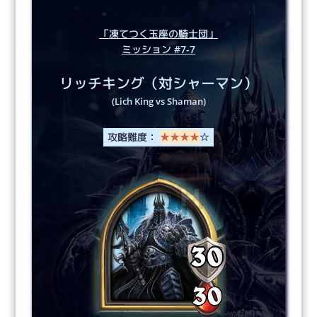
「凍てつく玉座の騎士団」
ミッション #7-7
リッチキング（対シャーマン）
(Lich King vs Shaman)
攻略難度：
★★★★
☆