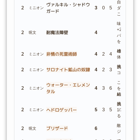
自分のター
ヴァルキル・シャドウ
2
3
0
5
ミニオン
ダムな敵の
ガード
このミニオ
味方のミニ
+2/+2と
2
耐魔法障壁
4
呪文
パワーの標
を付与する
雄叫び:
1/
2
非情の死霊術師
4
2
4
ミニオン
体召喚する
挑発
雄叫び:
2
サロナイト鉱山の奴隷
4
2
3
ミニオン
コピーを1
このミニオ
ウォーター・エレメン
2
4
3
6
ミニオン
を受けたキ
タル
結
させる。
挑発・断末魔
2
ヘドロゲッパー
5
3
5
ミニオン
1/2のスラ
る。
敵のミニオ
2
ブリザード
6
呪文
ジを与え、