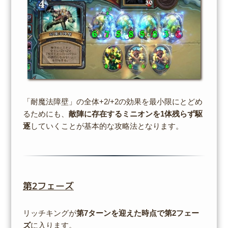
「耐魔法障壁」の全体+2/+2の効果を最小限にとどめ
るためにも、
敵陣に存在するミニオンを1体残らず駆
逐
していくことが基本的な攻略法となります。
第2フェーズ
リッチキングが
第7ターンを迎えた時点で第2フェー
ズ
に入ります。