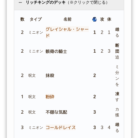
リッチキングのデッキ
（※クリックで閉じる）
数
タイプ
名前
攻
体
グレイシャル・シャー
雄叫び:
敵1
2
1
2
1
ミニオン
ド
る。
断末魔:
凍て
2
骸骨の騎士
1
2
3
ミニオン
団
カード1
追加する。
ミニオン1
分のヒーロ
2
抹殺
2
呪文
ンの体力に
を受ける。
凍結
したミ
1
粉砕
2
呪文
する。
カードを3枚
2
不穏な気配
3
呪文
獲得する。
雄叫び:
凍結
3
コールドレイス
3
3
4
ミニオン
る場合 カー