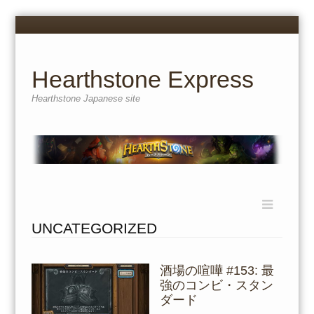
Menu
Skip
to
content
Hearthstone Express
Hearthstone Japanese site
Menu
Skip
to
UNCATEGORIZED
content
酒場の喧嘩 #153: 最
強のコンビ・スタン
ダード