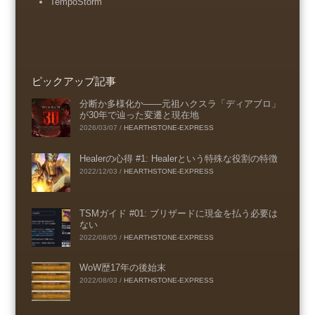
TempoStorm
ピックアップ記事
分断か多様化か――元祖ハクスラ「ディアブロ」
が30年で辿った変遷と現在地
2026/03/07
/
HEARTHSTONE-EXPRESS
Healerの心得 #1: Healerという特殊な役割の特徴
2022/12/03
/
HEARTHSTONE-EXPRESS
TSMガイド #01: ブリザードに現金を払う必要は
ない
2022/08/05
/
HEARTHSTONE-EXPRESS
WoW歴17年の後始末
2022/08/03
/
HEARTHSTONE-EXPRESS