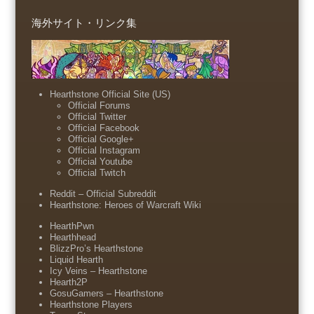
海外サイト・リンク集
Hearthstone Official Site (US)
Official Forums
Official Twitter
Official Facebook
Official Google+
Official Instagram
Official Youtube
Official Twitch
Reddit – Official Subreddit
Hearthstone: Heroes of Warcraft Wiki
HearthPwn
Hearthhead
BlizzPro’s Hearthstone
Liquid Hearth
Icy Veins – Hearthstone
Hearth2P
GosuGamers – Hearthstone
Hearthstone Players