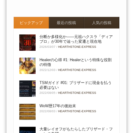
ピックアップ
最近の投稿
人気の投稿
分断か多様化か――元祖ハクスラ「ディア
ブロ」が30年で辿った変遷と現在地
2026/03/07
/
HEARTHSTONE-EXPRESS
Healerの心得 #1: Healerという特殊な役割
の特徴
2022/12/03
/
HEARTHSTONE-EXPRESS
TSMガイド #01: ブリザードに現金を払う
必要はない
2022/08/05
/
HEARTHSTONE-EXPRESS
WoW歴17年の後始末
2022/08/03
/
HEARTHSTONE-EXPRESS
大量レイオフがもたらしたブリザード・フ