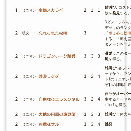
雄叫び:
コスト
1
宝飾スカラベ
2
1
1
ミニオン
枚を
発見
する
3ダメージを与
デッキのラン
2
忘れられた松明
3
呪文
「
燃え盛る松
する。「燃え盛
ダメージを与
激励：
このタ
2
ドラゴンホーク騎兵
3
3
3
ミニオン
風
を得る。
雄叫び:
各プレ
ッキから、ラ
2
砂漠ラクダ
3
2
4
ミニオン
ト1のミニオン
ぞれの陣地に
自分が
オーバ
2
自由なるエレメンタル
3
2
4
ミニオン
生するカード
+1/+1を得る。
2
大地の円環の遠見師
3
3
3
雄叫び：
体力を
ミニオン
2
獰猛なサル
3
3
4
挑発
ミニオン