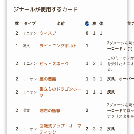
ジナールが使用するカード
数
タイプ
名前
攻
体
能
2
ウィスプ
0
1
1
ミニオン
3ダメージを与
1
ライトニングボルト
1
呪文
ーロード：
(1)
このミニオン
2
ピットスネーク
1
2
1
ミニオン
を受けたミニ
る。
2
塵の悪魔
1
3
1
疾風
。
オーバ
ミニオン
巣立ちのドラゴンホー
2
1
1
1
疾風
ミニオン
ク
2ダメージを与
2
溶岩の衝撃
2
呪文
ーロード
でロ
ナクリスタル
回転式ザップ・オ・マ
2
2
3
2
疾風
ミニオン
ティック