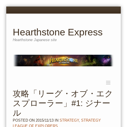
Menu
Skip
to
content
Hearthstone Express
Hearthstone Japanese site
Menu
Skip
to
攻略「リーグ・オブ・エク
content
スプローラー」#1: ジナー
ル
POSTED ON
2015/11/13
IN
STRATEGY
,
STRATEGY
LEAGUE OF EXPLORERS