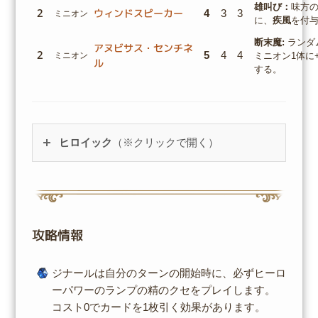
雄叫び：
味方の
2
ウィンドスピーカー
4
3
3
ミニオン
に、
疾風
を付
断末魔:
ランダ
アヌビサス・センチネ
2
5
4
4
ミニオン
ミニオン1体に+
ル
する。
ヒロイック
（※クリックで開く）
攻略情報
ジナールは自分のターンの開始時に、必ずヒーロ
ーパワーのランプの精のクセをプレイします。
コスト0でカードを1枚引く効果があります。