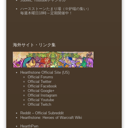
JubileE Youtubeチャンネル
ハースストーンたまり場（※炉端の集い）
毎週木曜日18時～定期開催中！
海外サイト・リンク集
Hearthstone Official Site (US)
Official Forums
Official Twitter
Official Facebook
Official Google+
Official Instagram
Official Youtube
Official Twitch
Reddit – Official Subreddit
Hearthstone: Heroes of Warcraft Wiki
HearthPwn