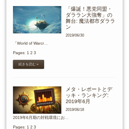
「爆誕！悪党同盟・
ダララン大強奪」の
舞台: 魔法都市ダララ
ン
2019/06/30
「World of Warcr…
Pages:
1
2
3
続きを読む »
メタ・レポートとデ
ッキ・ランキング:
2019年6月
2019/06/18
2019年6月期の対戦環境にお…
Pages:
1
2
3