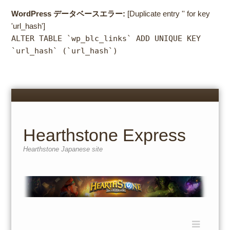
WordPress データベースエラー:
[Duplicate entry '' for key
'url_hash']
ALTER TABLE `wp_blc_links` ADD UNIQUE KEY
`url_hash` (`url_hash`)
Menu
Skip
to
content
Hearthstone Express
Hearthstone Japanese site
Menu
Skip