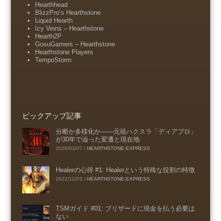
Hearthhead
BlizzPro’s Hearthstone
Liquid Hearth
Icy Veins – Hearthstone
Hearth2P
GosuGamers – Hearthstone
Hearthstone Players
TempoStorm
ピックアップ記事
分断か多様化か――元祖ハクスラ「ディアブロ」
が30年で辿った変遷と現在地
2026/03/07
/
HEARTHSTONE-EXPRESS
Healerの心得 #1: Healerという特殊な役割の特徴
2022/12/03
/
HEARTHSTONE-EXPRESS
TSMガイド #01: ブリザードに現金を払う必要は
ない