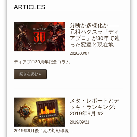
to
ARTICLES
content
分断か多様化か――
元祖ハクスラ「ディ
アブロ」が30年で辿
った変遷と現在地
2026/03/07
ディアブロ30周年記念コラム
続きを読む »
メタ・レポートとデ
ッキ・ランキング:
2019年9月 #2
2019/09/21
2019年9月後半期の対戦環境…