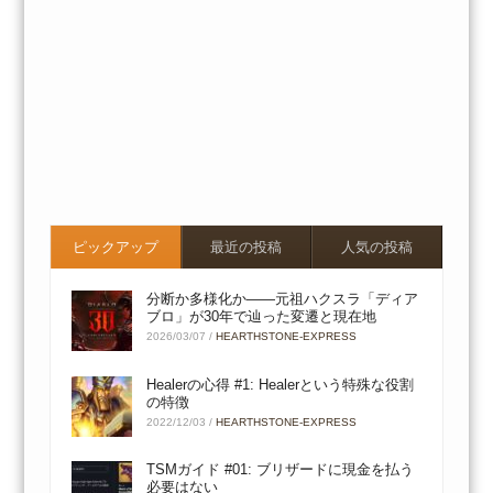
ピックアップ
最近の投稿
人気の投稿
分断か多様化か――元祖ハクスラ「ディア
ブロ」が30年で辿った変遷と現在地
2026/03/07
/
HEARTHSTONE-EXPRESS
Healerの心得 #1: Healerという特殊な役割
の特徴
2022/12/03
/
HEARTHSTONE-EXPRESS
TSMガイド #01: ブリザードに現金を払う
必要はない