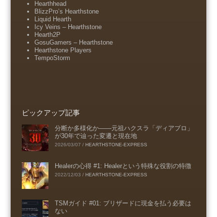
Hearthhead
BlizzPro’s Hearthstone
Liquid Hearth
Icy Veins – Hearthstone
Hearth2P
GosuGamers – Hearthstone
Hearthstone Players
TempoStorm
ピックアップ記事
分断か多様化か――元祖ハクスラ「ディアブロ」
が30年で辿った変遷と現在地
2026/03/07
/
HEARTHSTONE-EXPRESS
Healerの心得 #1: Healerという特殊な役割の特徴
2022/12/03
/
HEARTHSTONE-EXPRESS
TSMガイド #01: ブリザードに現金を払う必要は
ない