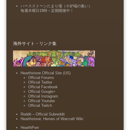
ハースストーンたまり場（※炉端の集い）
毎週木曜日18時～定期開催中！
海外サイト・リンク集
Hearthstone Official Site (US)
Official Forums
Official Twitter
Official Facebook
Official Google+
Official Instagram
Official Youtube
Official Twitch
Reddit – Official Subreddit
Hearthstone: Heroes of Warcraft Wiki
HearthPwn