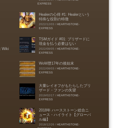
EXPRESS
Healerの心得 #1: Healerという
特殊な役割の特徴
2022/12/03
/
HEARTHSTONE-
EXPRESS
TSMガイド #01: ブリザードに
現金を払う必要はない
t Wiki
2022/08/05
/
HEARTHSTONE-
EXPRESS
WoW歴17年の後始末
2022/08/03
/
HEARTHSTONE-
EXPRESS
大量レイオフがもたらしたブリ
ザード・ファンの失望
2019/02/17
/
HEARTHSTONE-
EXPRESS
2018年 ハースストーン総合ニ
ュース・ハイライト【グローバ
ル編】
2018/12/26
/
HEARTHSTONE-