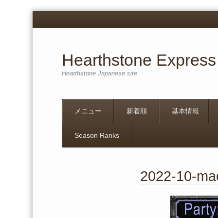
Hearthstone Express
Hearthstone Japanese site
Menu
Skip
メニュー
新着順
基本情報
to
content
Season Ranks
2022-10-ma