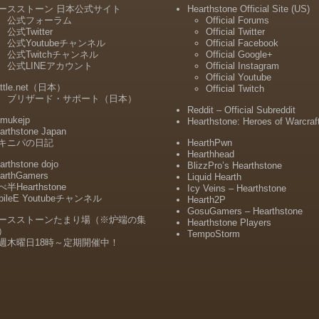
ースストーン 日本公式サイト
Hearthstone Official Site (US)
公式フォーラム
Official Forums
公式Twitter
Official Twitter
公式Youtubeチャンネル
Official Facebook
公式Twitchチャンネル
Official Google+
公式LINEアカウント
Official Instagram
Official Youtube
ttle.net（日本）
Official Twitch
ブリザード・サポート（日本）
Reddit – Official Subreddit
mukejp
Hearthstone: Heroes of Warcraf
arthstone Japan
キニパの日記
HearthPwn
Hearthhead
arthstone dojo
BlizzPro’s Hearthstone
arthGamers
Liquid Hearth
半Hearthstone
Icy Veins – Hearthstone
bileE Youtubeチャンネル
Hearth2P
GosuGamers – Hearthstone
ースストーンたまり場（※炉端の集
Hearthstone Players
）
TempoStorm
週木曜日18時～定期開催中！