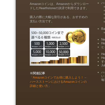
ハ
Amazonコインは、Amazonからダウンロー
ドしたHearthstoneの決済で利用できます。
購入の際に大幅な割引がある、おすすめの
支払い方法です。
Ba
Ne
He
ヒ
He
He
すべ
Ju
ハ
※関連記事
い
「Amazonコインでお得に購入しよう！ –
毎
ハースストーンにおけるAmazonコインの
詳細と使い方」