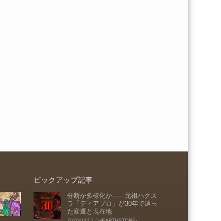
ピックアップ記事
分断か多様化か――元祖ハクス
ラ「ディアブロ」が30年で辿っ
た変遷と現在地
2026/03/07
/
HEARTHSTONE-