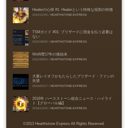
Healerの心得 #1: Healerという特殊な役割の特徴
2022/12/03
/
HEARTHSTONE-EXPRESS
TSMガイド #01: ブリザードに現金を払う必要は
ない
2022/08/05
/
HEARTHSTONE-EXPRESS
WoW歴17年の後始末
2022/08/03
/
HEARTHSTONE-EXPRESS
大量レイオフがもたらしたブリザード・ファンの
失望
2019/02/17
/
HEARTHSTONE-EXPRESS
2018年 ハースストーン総合ニュース・ハイライ
ト【グローバル編】
2018/12/26
/
HEARTHSTONE-EXPRESS
©2013 Hearthstone Express All Rights Reserved.