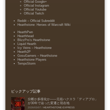
Official Google+
Official Instagram
Official Youtube
Official Twitch
Reddit – Official Subreddit
Hearthstone: Heroes of Warcraft Wiki
HearthPwn
Hearthhead
BlizzPro’s Hearthstone
Liquid Hearth
Icy Veins – Hearthstone
Hearth2P
GosuGamers – Hearthstone
Hearthstone Players
TempoStorm
ピックアップ記事
分断か多様化か――元祖ハクスラ「ディアブロ」
が30年で辿った変遷と現在地
2026/03/07
/
HEARTHSTONE-EXPRESS