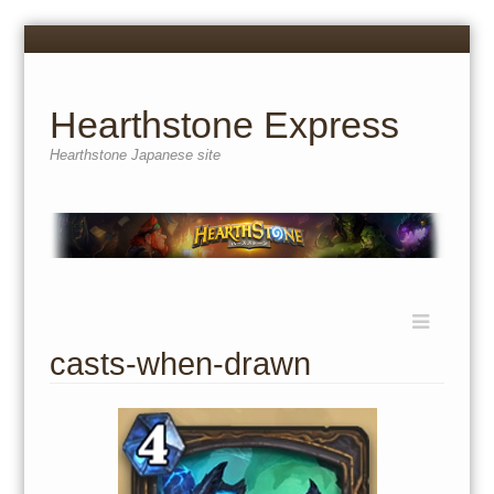
Menu
Skip
to
content
Hearthstone Express
Hearthstone Japanese site
Menu
Skip
to
casts-when-drawn
content