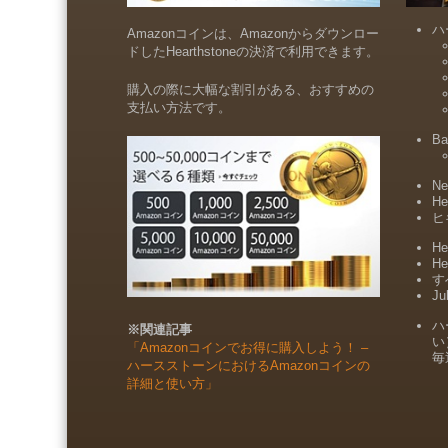
ハ
Amazonコインは、Amazonからダウンロー
ドしたHearthstoneの決済で利用できます。
購入の際に大幅な割引がある、おすすめの
支払い方法です。
Ba
Ne
He
ヒ
He
He
すべ
Ju
ハ
※関連記事
い
「Amazonコインでお得に購入しよう！ –
毎
ハースストーンにおけるAmazonコインの
詳細と使い方」