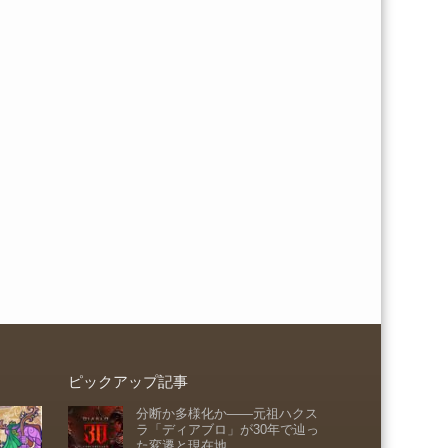
ピックアップ記事
分断か多様化か――元祖ハクス
ラ「ディアブロ」が30年で辿っ
た変遷と現在地