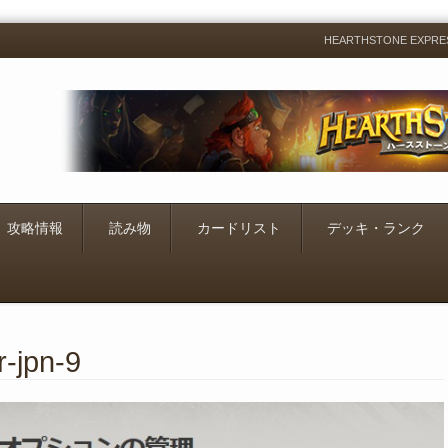
HEARTHSTONE EXP
Menu
Skip
to
content
攻略情報
読み物
カードリスト
デッキ・ランク
r-jpn-9