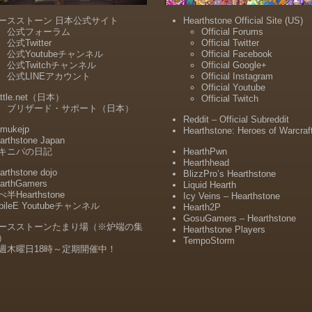
ースストーン 日本公式サイト
Hearthstone Official Site (US)
公式フォーラム
Official Forums
公式Twitter
Official Twitter
公式Youtubeチャンネル
Official Facebook
公式Twitchチャンネル
Official Google+
公式LINEアカウント
Official Instagram
Official Youtube
ttle.net（日本）
Official Twitch
ブリザード・サポート（日本）
Reddit – Official Subreddit
mukejp
Hearthstone: Heroes of Warcraf
arthstone Japan
キニパの日記
HearthPwn
Hearthhead
arthstone dojo
BlizzPro’s Hearthstone
arthGamers
Liquid Hearth
半Hearthstone
Icy Veins – Hearthstone
bileE Youtubeチャンネル
Hearth2P
GosuGamers – Hearthstone
ースストーンたまり場（※炉端の集
Hearthstone Players
）
TempoStorm
週木曜日18時～定期開催中！