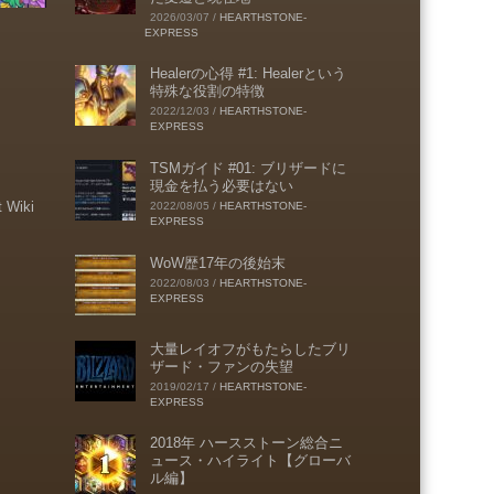
2026/03/07
/
HEARTHSTONE-
EXPRESS
Healerの心得 #1: Healerという
特殊な役割の特徴
2022/12/03
/
HEARTHSTONE-
EXPRESS
TSMガイド #01: ブリザードに
現金を払う必要はない
t Wiki
2022/08/05
/
HEARTHSTONE-
EXPRESS
WoW歴17年の後始末
2022/08/03
/
HEARTHSTONE-
EXPRESS
大量レイオフがもたらしたブリ
ザード・ファンの失望
2019/02/17
/
HEARTHSTONE-
EXPRESS
2018年 ハースストーン総合ニ
ュース・ハイライト【グローバ
ル編】