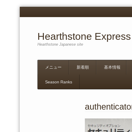
Hearthstone Express
Hearthstone Japanese site
Menu
Skip
メニュー
新着順
基本情報
to
content
Season Ranks
authenticato