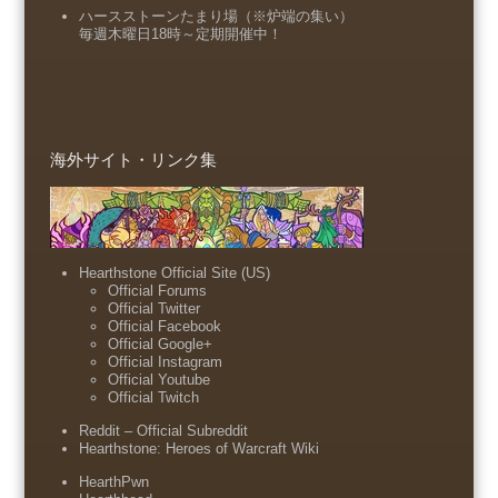
ハースストーンたまり場（※炉端の集い）
毎週木曜日18時～定期開催中！
海外サイト・リンク集
Hearthstone Official Site (US)
Official Forums
Official Twitter
Official Facebook
Official Google+
Official Instagram
Official Youtube
Official Twitch
Reddit – Official Subreddit
Hearthstone: Heroes of Warcraft Wiki
HearthPwn