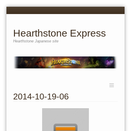
Menu
Skip
to
content
Hearthstone Express
Hearthstone Japanese site
Menu
Skip
to
2014-10-19-06
content