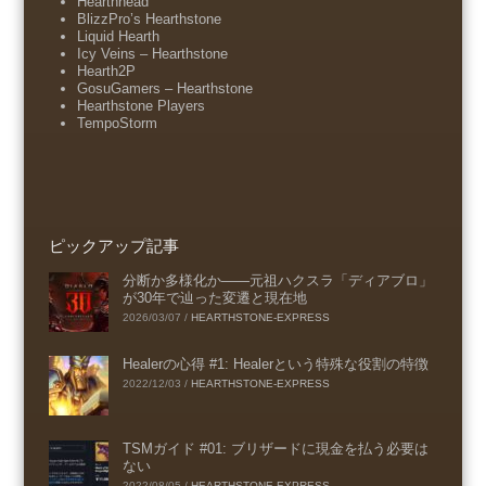
Hearthhead
BlizzPro’s Hearthstone
Liquid Hearth
Icy Veins – Hearthstone
Hearth2P
GosuGamers – Hearthstone
Hearthstone Players
TempoStorm
ピックアップ記事
分断か多様化か――元祖ハクスラ「ディアブロ」
が30年で辿った変遷と現在地
2026/03/07
/
HEARTHSTONE-EXPRESS
Healerの心得 #1: Healerという特殊な役割の特徴
2022/12/03
/
HEARTHSTONE-EXPRESS
TSMガイド #01: ブリザードに現金を払う必要は
ない
2022/08/05
/
HEARTHSTONE-EXPRESS