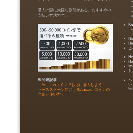
購入の際に大幅な割引がある、おすすめの
支払い方法です。
Ba
Ne
He
ヒ
He
He
すべ
Ju
※関連記事
ハ
い
「Amazonコインでお得に購入しよう！ –
毎
ハースストーンにおけるAmazonコインの
詳細と使い方」