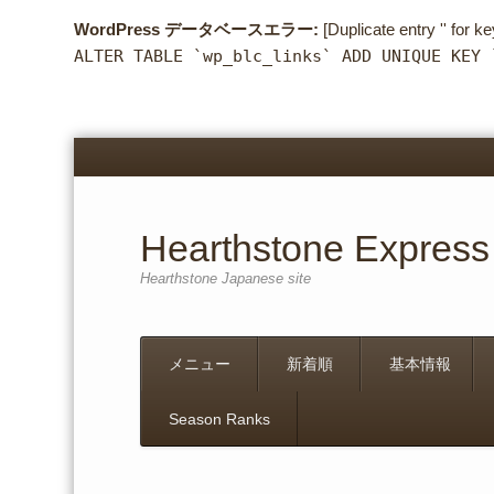
WordPress データベースエラー:
[Duplicate entry '' for ke
ALTER TABLE `wp_blc_links` ADD UNIQUE KEY 
Hearthstone Express
Hearthstone Japanese site
Menu
Skip
メニュー
新着順
基本情報
to
content
Season Ranks