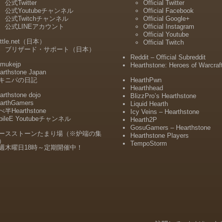
公式Twitter
Official Twitter
公式Youtubeチャンネル
Official Facebook
公式Twitchチャンネル
Official Google+
公式LINEアカウント
Official Instagram
Official Youtube
ttle.net（日本）
Official Twitch
ブリザード・サポート（日本）
Reddit – Official Subreddit
mukejp
Hearthstone: Heroes of Warcraf
arthstone Japan
キニパの日記
HearthPwn
Hearthhead
arthstone dojo
BlizzPro’s Hearthstone
arthGamers
Liquid Hearth
半Hearthstone
Icy Veins – Hearthstone
bileE Youtubeチャンネル
Hearth2P
GosuGamers – Hearthstone
ースストーンたまり場（※炉端の集
Hearthstone Players
）
TempoStorm
週木曜日18時～定期開催中！