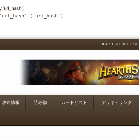
y 'url_hash']
`url_hash` (`url_hash`)
HEARTHSTONE EXP
Menu
Skip
to
content
攻略情報
読み物
カードリスト
デッキ・ランク