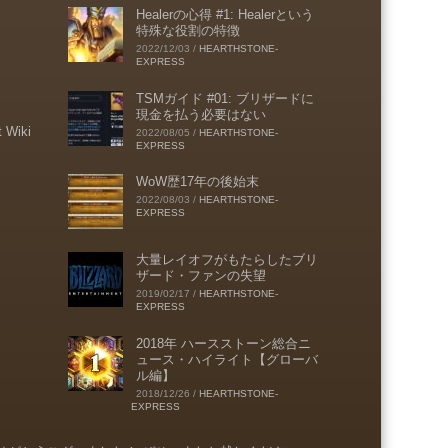
Healerの心得 #1: Healerという
特殊な役割の特徴
2022/12/03
/
HEARTHSTONE-
EXPRESS
TSMガイド #01: ブリザードに
現金を払う必要はない
t Wiki
2022/08/05
/
HEARTHSTONE-
EXPRESS
WoW歴17年の後始末
2022/08/03
/
HEARTHSTONE-
EXPRESS
大量レイオフがもたらしたブリ
ザード・ファンの失望
2019/02/17
/
HEARTHSTONE-
EXPRESS
2018年 ハースストーン総合ニ
ュース・ハイライト【グローバ
ル編】
2018/12/26
/
HEARTHSTONE-
EXPRESS