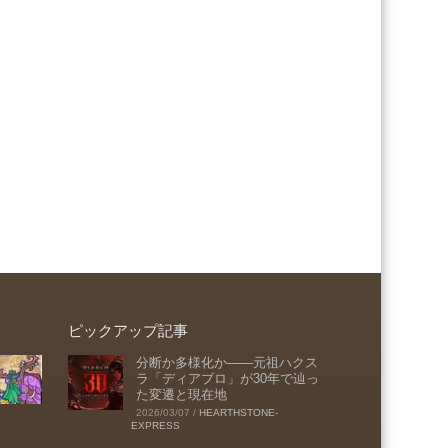
ピックアップ記事
分断か多様化か――元祖ハクス
ラ「ディアブロ」が30年で辿っ
た変遷と現在地
2026/03/07
/
HEARTHSTONE-
EXPRESS