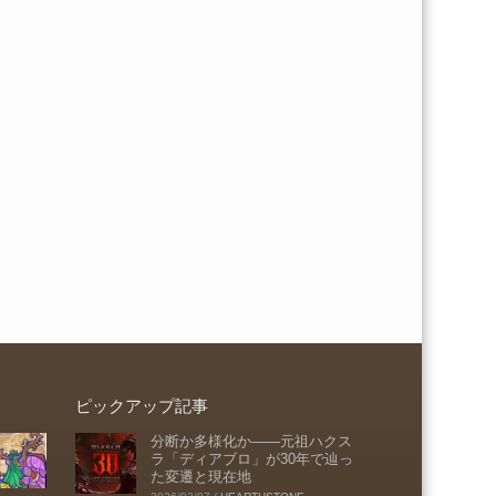
ピックアップ記事
分断か多様化か――元祖ハクス
ラ「ディアブロ」が30年で辿っ
た変遷と現在地