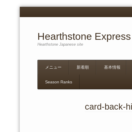
Hearthstone Express
Hearthstone Japanese site
Menu
Skip
メニュー
新着順
基本情報
to
content
Season Ranks
card-back-h