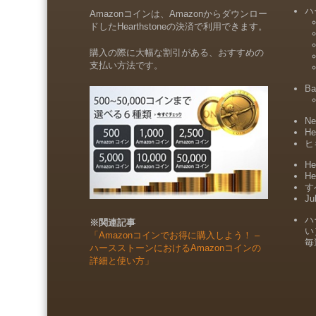
ハ
Amazonコインは、Amazonからダウンロー
ドしたHearthstoneの決済で利用できます。
購入の際に大幅な割引がある、おすすめの
支払い方法です。
Ba
Ne
He
ヒ
He
He
すべ
Ju
ハ
※関連記事
い
「Amazonコインでお得に購入しよう！ –
毎
ハースストーンにおけるAmazonコインの
詳細と使い方」