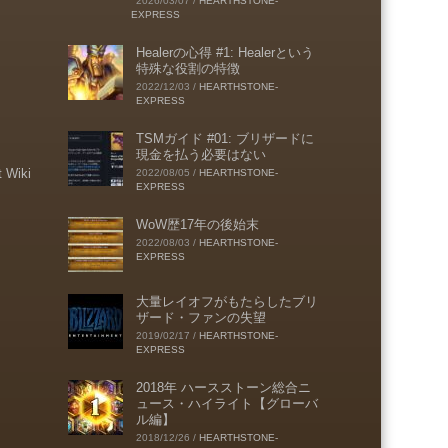
2026/03/07
/
HEARTHSTONE-
EXPRESS
Healerの心得 #1: Healerという
特殊な役割の特徴
2022/12/03
/
HEARTHSTONE-
EXPRESS
TSMガイド #01: ブリザードに
現金を払う必要はない
t Wiki
2022/08/05
/
HEARTHSTONE-
EXPRESS
WoW歴17年の後始末
2022/08/03
/
HEARTHSTONE-
EXPRESS
大量レイオフがもたらしたブリ
ザード・ファンの失望
2019/02/17
/
HEARTHSTONE-
EXPRESS
2018年 ハースストーン総合ニ
ュース・ハイライト【グローバ
ル編】
2018/12/26
/
HEARTHSTONE-