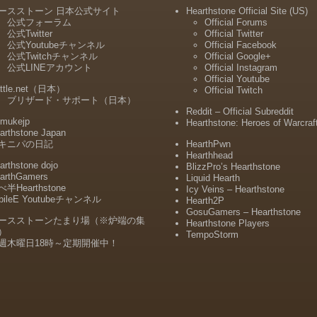
ースストーン 日本公式サイト
Hearthstone Official Site (US)
公式フォーラム
Official Forums
公式Twitter
Official Twitter
公式Youtubeチャンネル
Official Facebook
公式Twitchチャンネル
Official Google+
公式LINEアカウント
Official Instagram
Official Youtube
ttle.net（日本）
Official Twitch
ブリザード・サポート（日本）
Reddit – Official Subreddit
mukejp
Hearthstone: Heroes of Warcraf
arthstone Japan
キニパの日記
HearthPwn
Hearthhead
arthstone dojo
BlizzPro’s Hearthstone
arthGamers
Liquid Hearth
半Hearthstone
Icy Veins – Hearthstone
bileE Youtubeチャンネル
Hearth2P
GosuGamers – Hearthstone
ースストーンたまり場（※炉端の集
Hearthstone Players
）
TempoStorm
週木曜日18時～定期開催中！