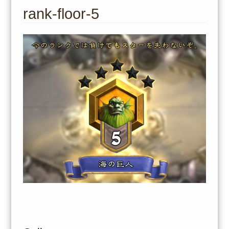
to
rank-floor-5
content