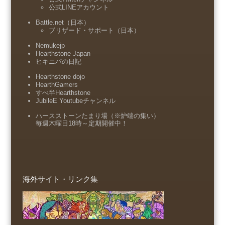
公式LINEアカウント
Battle.net（日本）
ブリザード・サポート（日本）
Nemukejp
Hearthstone Japan
ヒキニパの日記
Hearthstone dojo
HearthGamers
すべ半Hearthstone
JubileE Youtubeチャンネル
ハースストーンたまり場（※炉端の集い）
毎週木曜日18時～定期開催中！
海外サイト・リンク集