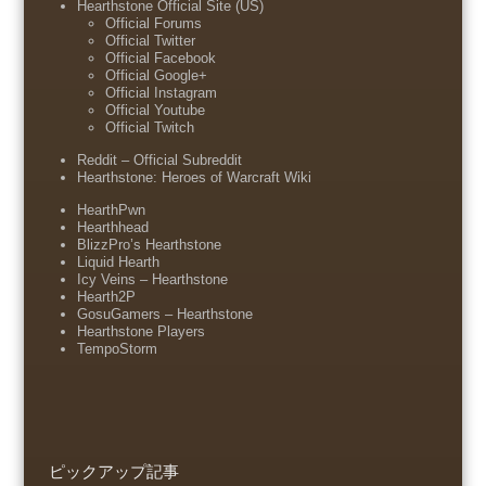
Hearthstone Official Site (US)
Official Forums
Official Twitter
Official Facebook
Official Google+
Official Instagram
Official Youtube
Official Twitch
Reddit – Official Subreddit
Hearthstone: Heroes of Warcraft Wiki
HearthPwn
Hearthhead
BlizzPro’s Hearthstone
Liquid Hearth
Icy Veins – Hearthstone
Hearth2P
GosuGamers – Hearthstone
Hearthstone Players
TempoStorm
ピックアップ記事