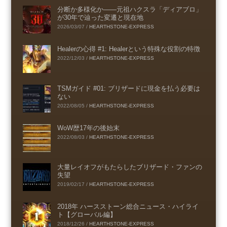
分断か多様化か――元祖ハクスラ「ディアブロ」
が30年で辿った変遷と現在地
2026/03/07
/
HEARTHSTONE-EXPRESS
Healerの心得 #1: Healerという特殊な役割の特徴
2022/12/03
/
HEARTHSTONE-EXPRESS
TSMガイド #01: ブリザードに現金を払う必要は
ない
2022/08/05
/
HEARTHSTONE-EXPRESS
WoW歴17年の後始末
2022/08/03
/
HEARTHSTONE-EXPRESS
大量レイオフがもたらしたブリザード・ファンの
失望
2019/02/17
/
HEARTHSTONE-EXPRESS
2018年 ハースストーン総合ニュース・ハイライ
ト【グローバル編】
2018/12/26
/
HEARTHSTONE-EXPRESS