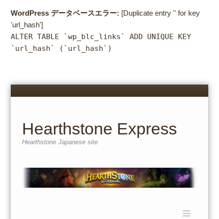
WordPress データベースエラー:
[Duplicate entry '' for key
'url_hash']
ALTER TABLE `wp_blc_links` ADD UNIQUE KEY
`url_hash` (`url_hash`)
Menu
Skip
to
content
Hearthstone Express
Hearthstone Japanese site
Menu
Skip