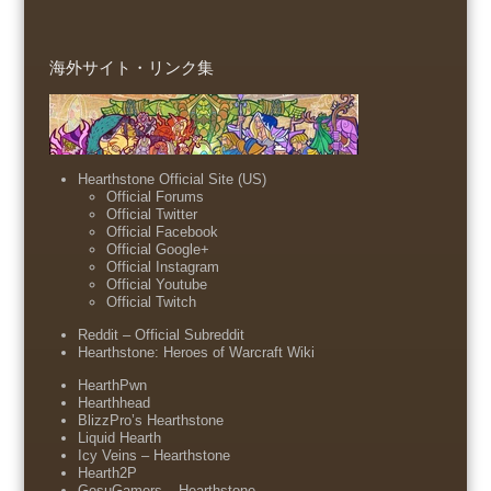
海外サイト・リンク集
Hearthstone Official Site (US)
Official Forums
Official Twitter
Official Facebook
Official Google+
Official Instagram
Official Youtube
Official Twitch
Reddit – Official Subreddit
Hearthstone: Heroes of Warcraft Wiki
HearthPwn
Hearthhead
BlizzPro’s Hearthstone
Liquid Hearth
Icy Veins – Hearthstone
Hearth2P
GosuGamers – Hearthstone