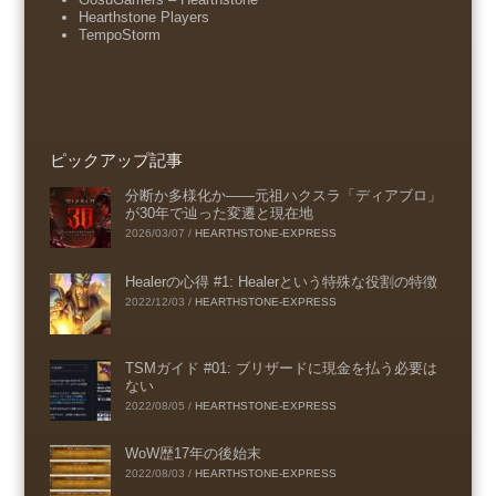
Hearthstone Players
TempoStorm
ピックアップ記事
分断か多様化か――元祖ハクスラ「ディアブロ」
が30年で辿った変遷と現在地
2026/03/07
/
HEARTHSTONE-EXPRESS
Healerの心得 #1: Healerという特殊な役割の特徴
2022/12/03
/
HEARTHSTONE-EXPRESS
TSMガイド #01: ブリザードに現金を払う必要は
ない
2022/08/05
/
HEARTHSTONE-EXPRESS
WoW歴17年の後始末
2022/08/03
/
HEARTHSTONE-EXPRESS