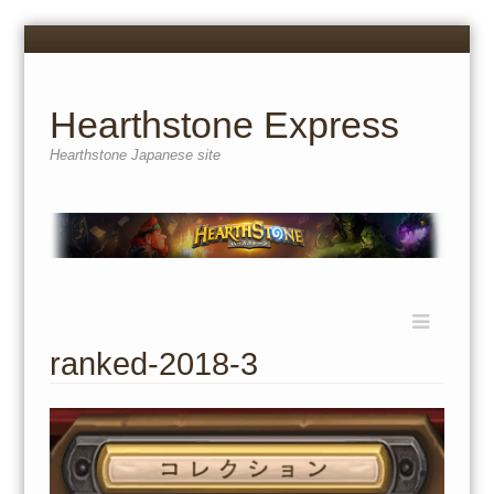
Menu
Skip
to
content
Hearthstone Express
Hearthstone Japanese site
Menu
Skip
to
ranked-2018-3
content