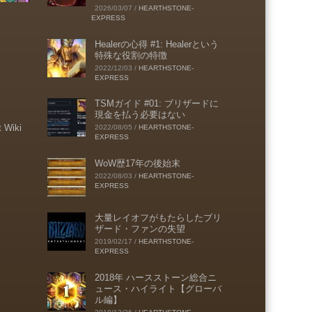
2026/03/07
/
HEARTHSTONE-
EXPRESS
Healerの心得 #1: Healerという
特殊な役割の特徴
2022/12/03
/
HEARTHSTONE-
EXPRESS
TSMガイド #01: ブリザードに
現金を払う必要はない
t Wiki
2022/08/05
/
HEARTHSTONE-
EXPRESS
WoW歴17年の後始末
2022/08/03
/
HEARTHSTONE-
EXPRESS
大量レイオフがもたらしたブリ
ザード・ファンの失望
2019/02/17
/
HEARTHSTONE-
EXPRESS
2018年 ハースストーン総合ニ
ュース・ハイライト【グローバ
ル編】