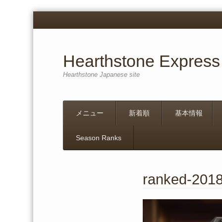
Hearthstone Express
Hearthstone Japanese site
Menu
Skip
メニュー
新着順
基本情報
to
content
Season Ranks
ranked-201