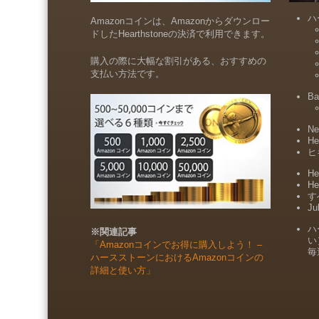
ハ
Amazonコインは、Amazonからダウンロー
ドしたHearthstoneの決済で利用できます。
購入の際に大幅な割引がある、おすすめの
支払い方法です。
Ba
Ne
He
ヒ
He
He
すべ
Ju
ハ
※関連記事
い
「Amazonコインでお得に購入しよう！ –
毎
ハースストーンにおけるAmazonコインの
詳細と使い方」