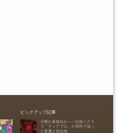
ピックアップ記事
分断か多様化か――元祖ハクス
ラ「ディアブロ」が30年で辿っ
た変遷と現在地