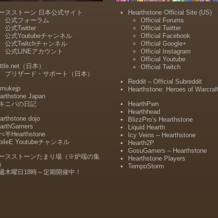
ースストーン 日本公式サイト
Hearthstone Official Site (US)
公式フォーラム
Official Forums
公式Twitter
Official Twitter
公式Youtubeチャンネル
Official Facebook
公式Twitchチャンネル
Official Google+
公式LINEアカウント
Official Instagram
Official Youtube
ttle.net（日本）
Official Twitch
ブリザード・サポート（日本）
Reddit – Official Subreddit
mukejp
Hearthstone: Heroes of Warcraf
arthstone Japan
キニパの日記
HearthPwn
Hearthhead
arthstone dojo
BlizzPro’s Hearthstone
arthGamers
Liquid Hearth
半Hearthstone
Icy Veins – Hearthstone
bileE Youtubeチャンネル
Hearth2P
GosuGamers – Hearthstone
ースストーンたまり場（※炉端の集
Hearthstone Players
）
TempoStorm
週木曜日18時～定期開催中！