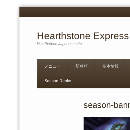
Hearthstone Express
Hearthstone Japanese site
Menu
Skip
メニュー
新着順
基本情報
to
content
Season Ranks
season-ban