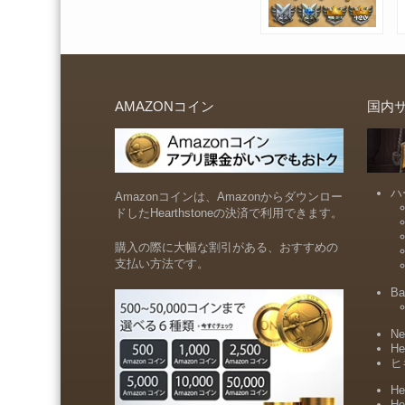
AMAZONコイン
国内
ハ
Amazonコインは、Amazonからダウンロー
ドしたHearthstoneの決済で利用できます。
購入の際に大幅な割引がある、おすすめの
支払い方法です。
Ba
Ne
He
ヒ
He
He