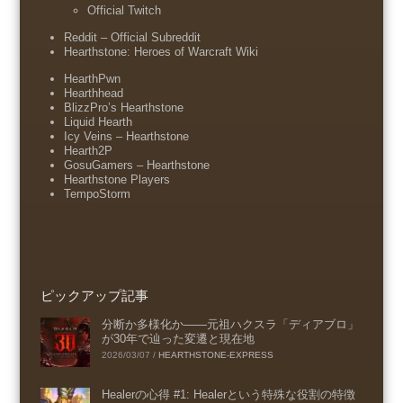
Official Twitch
Reddit – Official Subreddit
Hearthstone: Heroes of Warcraft Wiki
HearthPwn
Hearthhead
BlizzPro’s Hearthstone
Liquid Hearth
Icy Veins – Hearthstone
Hearth2P
GosuGamers – Hearthstone
Hearthstone Players
TempoStorm
ピックアップ記事
分断か多様化か――元祖ハクスラ「ディアブロ」
が30年で辿った変遷と現在地
2026/03/07
/
HEARTHSTONE-EXPRESS
Healerの心得 #1: Healerという特殊な役割の特徴