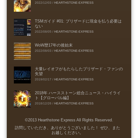
2022/12/03
/
HEARTHSTONE-EXPRESS
TSMガイド #01: ブリザードに現金を払う必要は
ない
2022/08/05
/
HEARTHSTONE-EXPRESS
WoW歴17年の後始末
2022/08/03
/
HEARTHSTONE-EXPRESS
大量レイオフがもたらしたブリザード・ファンの
失望
2019/02/17
/
HEARTHSTONE-EXPRESS
2018年 ハースストーン総合ニュース・ハイライ
ト【グローバル編】
2018/12/26
/
HEARTHSTONE-EXPRESS
©2013 Hearthstone Express All Rights Reserved.
Menu
訪問していただき、ありがとうございました！ ぜひ、また
お越しください。