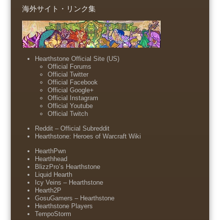
海外サイト・リンク集
Hearthstone Official Site (US)
Official Forums
Official Twitter
Official Facebook
Official Google+
Official Instagram
Official Youtube
Official Twitch
Reddit – Official Subreddit
Hearthstone: Heroes of Warcraft Wiki
HearthPwn
Hearthhead
BlizzPro’s Hearthstone
Liquid Hearth
Icy Veins – Hearthstone
Hearth2P
GosuGamers – Hearthstone
Hearthstone Players
TempoStorm