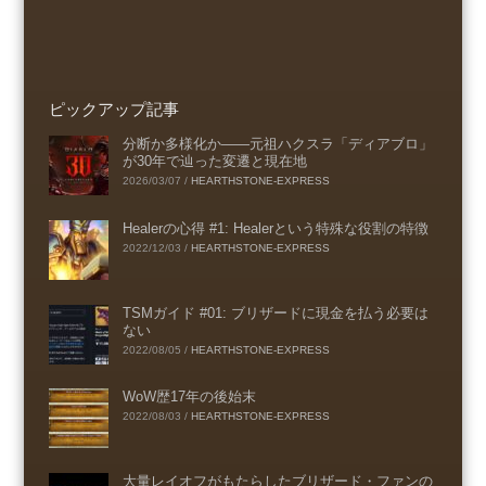
ピックアップ記事
分断か多様化か――元祖ハクスラ「ディアブロ」
が30年で辿った変遷と現在地
2026/03/07
/
HEARTHSTONE-EXPRESS
Healerの心得 #1: Healerという特殊な役割の特徴
2022/12/03
/
HEARTHSTONE-EXPRESS
TSMガイド #01: ブリザードに現金を払う必要は
ない
2022/08/05
/
HEARTHSTONE-EXPRESS
WoW歴17年の後始末
2022/08/03
/
HEARTHSTONE-EXPRESS
大量レイオフがもたらしたブリザード・ファンの