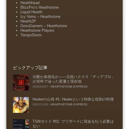
Hearthhead
BlizzPro’s Hearthstone
Liquid Hearth
Icy Veins – Hearthstone
Hearth2P
GosuGamers – Hearthstone
Hearthstone Players
TempoStorm
ピックアップ記事
分断か多様化か――元祖ハクスラ「ディアブロ」
が30年で辿った変遷と現在地
2026/03/07
/
HEARTHSTONE-EXPRESS
Healerの心得 #1: Healerという特殊な役割の特徴
2022/12/03
/
HEARTHSTONE-EXPRESS
TSMガイド #01: ブリザードに現金を払う必要は
ない