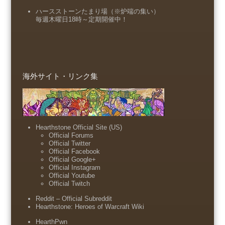
ハースストーンたまり場（※炉端の集い）
毎週木曜日18時～定期開催中！
海外サイト・リンク集
Hearthstone Official Site (US)
Official Forums
Official Twitter
Official Facebook
Official Google+
Official Instagram
Official Youtube
Official Twitch
Reddit – Official Subreddit
Hearthstone: Heroes of Warcraft Wiki
HearthPwn