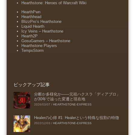
Hearthstone: Heroes of Warcraft Wiki
HearthPwn
Hearthhead
BlizzPro’s Hearthstone
Liquid Hearth
Icy Veins – Hearthstone
Hearth2P
GosuGamers – Hearthstone
Hearthstone Players
TempoStorm
ピックアップ記事
分断か多様化か――元祖ハクスラ「ディアブロ」
が30年で辿った変遷と現在地
2026/03/07
/
HEARTHSTONE-EXPRESS
Healerの心得 #1: Healerという特殊な役割の特徴
2022/12/03
/
HEARTHSTONE-EXPRESS