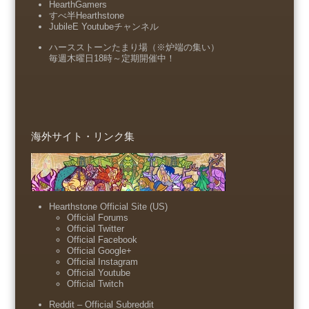
HearthGamers
すべ半Hearthstone
JubileE Youtubeチャンネル
ハースストーンたまり場（※炉端の集い）
毎週木曜日18時～定期開催中！
海外サイト・リンク集
Hearthstone Official Site (US)
Official Forums
Official Twitter
Official Facebook
Official Google+
Official Instagram
Official Youtube
Official Twitch
Reddit – Official Subreddit