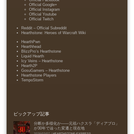
Official Google+
Official Instagram
Official Youtube
Official Twitch
Reddit – Official Subreddit
Hearthstone: Heroes of Warcraft Wiki
HearthPwn
Hearthhead
BlizzPro’s Hearthstone
Liquid Hearth
Icy Veins – Hearthstone
Hearth2P
GosuGamers – Hearthstone
Hearthstone Players
TempoStorm
ピックアップ記事
分断か多様化か――元祖ハクスラ「ディアブロ」
が30年で辿った変遷と現在地
2026/03/07
/
HEARTHSTONE-EXPRESS