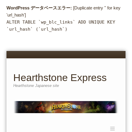
WordPress データベースエラー:
[Duplicate entry '' for key
'url_hash']
ALTER TABLE `wp_blc_links` ADD UNIQUE KEY
`url_hash` (`url_hash`)
Menu
Skip
to
content
Hearthstone Express
Hearthstone Japanese site
Menu
Skip