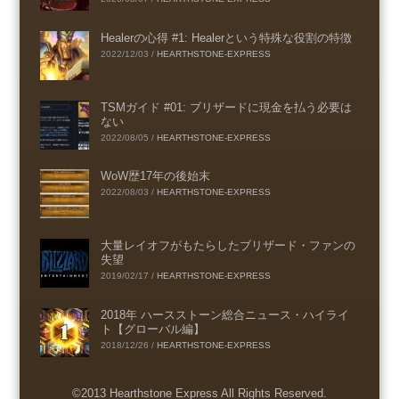
Healerの心得 #1: Healerという特殊な役割の特徴
2022/12/03
/
HEARTHSTONE-EXPRESS
TSMガイド #01: ブリザードに現金を払う必要は
ない
2022/08/05
/
HEARTHSTONE-EXPRESS
WoW歴17年の後始末
2022/08/03
/
HEARTHSTONE-EXPRESS
大量レイオフがもたらしたブリザード・ファンの
失望
2019/02/17
/
HEARTHSTONE-EXPRESS
2018年 ハースストーン総合ニュース・ハイライ
ト【グローバル編】
2018/12/26
/
HEARTHSTONE-EXPRESS
©2013 Hearthstone Express All Rights Reserved.