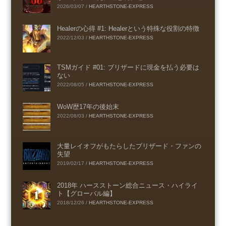
2026/03/07
/
HEARTHSTONE-EXPRESS
Healerの心得 #1: Healerという特殊な役割の特徴
2022/12/03
/
HEARTHSTONE-EXPRESS
TSMガイド #01: ブリザードに現金を払う必要は
ない
2022/08/05
/
HEARTHSTONE-EXPRESS
WoW歴17年の後始末
2022/08/03
/
HEARTHSTONE-EXPRESS
大量レイオフがもたらしたブリザード・ファンの
失望
2019/02/17
/
HEARTHSTONE-EXPRESS
2018年 ハースストーン総合ニュース・ハイライ
ト【グローバル編】
2018/12/26
/
HEARTHSTONE-EXPRESS