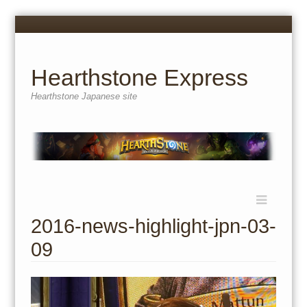
Menu
Skip
to
content
Hearthstone Express
Hearthstone Japanese site
Menu
Skip
to
2016-news-highlight-jpn-03-
content
09