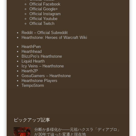
Official Facebook
Official Google+
Official Instagram
Official Youtube
Official Twitch
Reddit – Official Subreddit
Hearthstone: Heroes of Warcraft Wiki
HearthPwn
Hearthhead
BlizzPro’s Hearthstone
Liquid Hearth
Icy Veins – Hearthstone
Hearth2P
GosuGamers – Hearthstone
Hearthstone Players
TempoStorm
ピックアップ記事
分断か多様化か――元祖ハクスラ「ディアブロ」
が30年で辿った変遷と現在地