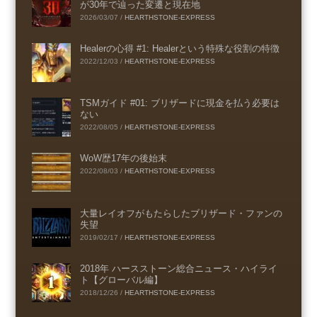
が30年で辿った変遷と現在地
2026/03/07
/
HEARTHSTONE-EXPRESS
Healerの心得 #1: Healerという特殊な役割の特徴
2022/12/03
/
HEARTHSTONE-EXPRESS
TSMガイド #01: ブリザードに現金を払う必要は
ない
2022/08/05
/
HEARTHSTONE-EXPRESS
WoW歴17年の後始末
2022/08/03
/
HEARTHSTONE-EXPRESS
大量レイオフがもたらしたブリザード・ファンの
失望
2019/02/17
/
HEARTHSTONE-EXPRESS
2018年 ハースストーン総合ニュース・ハイライ
ト【グローバル編】
2018/12/26
/
HEARTHSTONE-EXPRESS