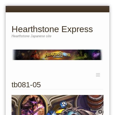
Menu
Skip
to
content
Hearthstone Express
Hearthstone Japanese site
Menu
Skip
to
tb081-05
content