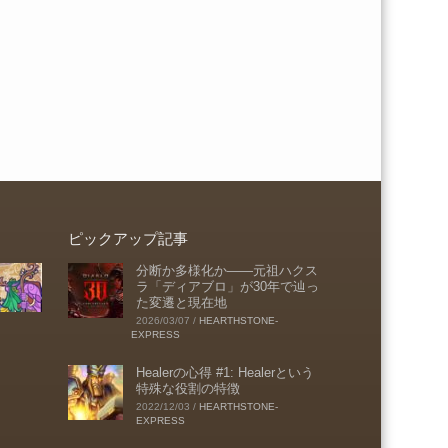
ピックアップ記事
分断か多様化か――元祖ハクス
ラ「ディアブロ」が30年で辿っ
た変遷と現在地
2026/03/07
/
HEARTHSTONE-
EXPRESS
Healerの心得 #1: Healerという
特殊な役割の特徴
2022/12/03
/
HEARTHSTONE-
EXPRESS