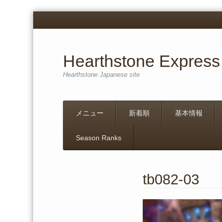
Hearthstone Express
Hearthstone Japanese site
Menu
Skip
メニュー
新着順
基本情報
to
content
Season Ranks
tb082-03