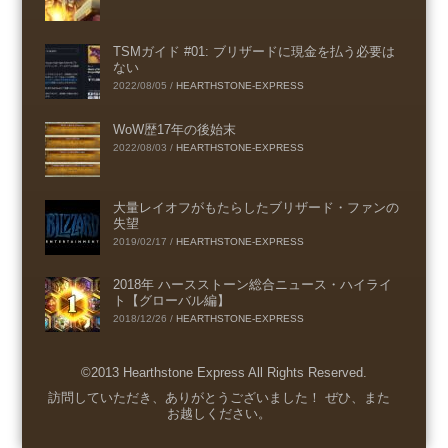
TSMガイド #01: ブリザードに現金を払う必要は
ない
2022/08/05
/
HEARTHSTONE-EXPRESS
WoW歴17年の後始末
2022/08/03
/
HEARTHSTONE-EXPRESS
大量レイオフがもたらしたブリザード・ファンの
失望
2019/02/17
/
HEARTHSTONE-EXPRESS
2018年 ハースストーン総合ニュース・ハイライ
ト【グローバル編】
2018/12/26
/
HEARTHSTONE-EXPRESS
©2013 Hearthstone Express All Rights Reserved.
Menu
訪問していただき、ありがとうございました！ ぜひ、また
お越しください。