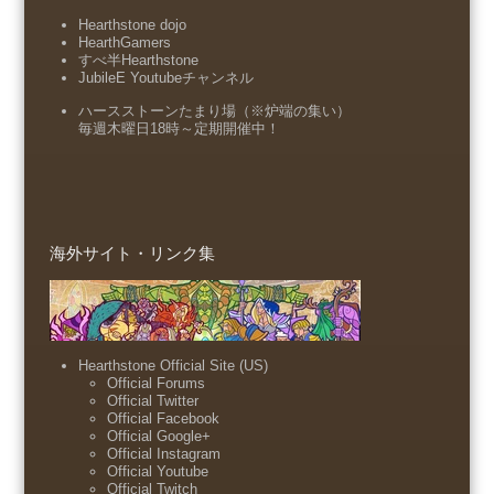
Hearthstone dojo
HearthGamers
すべ半Hearthstone
JubileE Youtubeチャンネル
ハースストーンたまり場（※炉端の集い）
毎週木曜日18時～定期開催中！
海外サイト・リンク集
Hearthstone Official Site (US)
Official Forums
Official Twitter
Official Facebook
Official Google+
Official Instagram
Official Youtube
Official Twitch