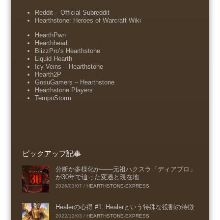
Reddit – Official Subreddit
Hearthstone: Heroes of Warcraft Wiki
HearthPwn
Hearthhead
BlizzPro’s Hearthstone
Liquid Hearth
Icy Veins – Hearthstone
Hearth2P
GosuGamers – Hearthstone
Hearthstone Players
TempoStorm
ピックアップ記事
分断か多様化か――元祖ハクスラ「ディアブロ」
が30年で辿った変遷と現在地
2026/03/07
/
HEARTHSTONE-EXPRESS
Healerの心得 #1: Healerという特殊な役割の特徴
2022/12/03
/
HEARTHSTONE-EXPRESS