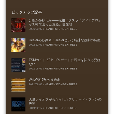
ピックアップ記事
分断か多様化か――元祖ハクスラ「ディアブロ」
が30年で辿った変遷と現在地
2026/03/07
/
HEARTHSTONE-EXPRESS
Healerの心得 #1: Healerという特殊な役割の特徴
2022/12/03
/
HEARTHSTONE-EXPRESS
TSMガイド #01: ブリザードに現金を払う必要は
ない
2022/08/05
/
HEARTHSTONE-EXPRESS
WoW歴17年の後始末
2022/08/03
/
HEARTHSTONE-EXPRESS
大量レイオフがもたらしたブリザード・ファンの
失望
2019/02/17
/
HEARTHSTONE-EXPRESS