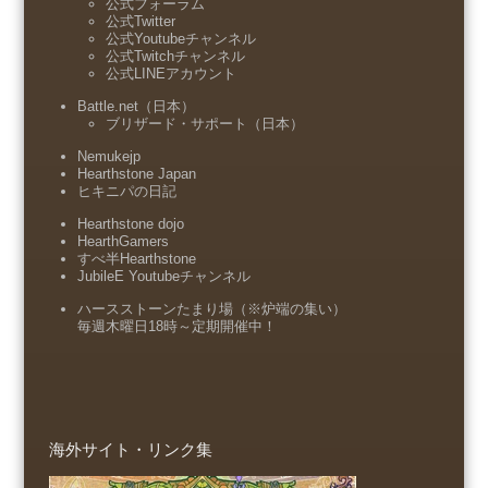
公式フォーラム
公式Twitter
公式Youtubeチャンネル
公式Twitchチャンネル
公式LINEアカウント
Battle.net（日本）
ブリザード・サポート（日本）
Nemukejp
Hearthstone Japan
ヒキニパの日記
Hearthstone dojo
HearthGamers
すべ半Hearthstone
JubileE Youtubeチャンネル
ハースストーンたまり場（※炉端の集い）
毎週木曜日18時～定期開催中！
海外サイト・リンク集