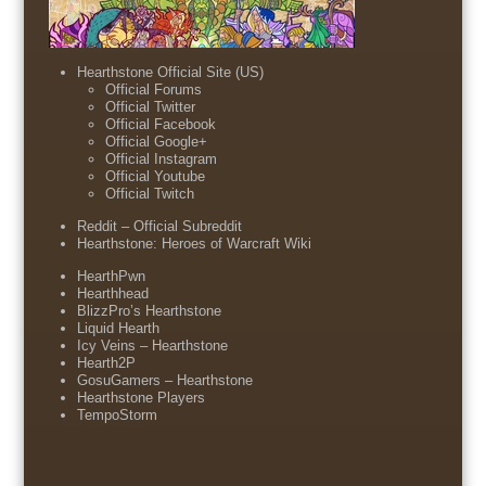
Hearthstone Official Site (US)
Official Forums
Official Twitter
Official Facebook
Official Google+
Official Instagram
Official Youtube
Official Twitch
Reddit – Official Subreddit
Hearthstone: Heroes of Warcraft Wiki
HearthPwn
Hearthhead
BlizzPro’s Hearthstone
Liquid Hearth
Icy Veins – Hearthstone
Hearth2P
GosuGamers – Hearthstone
Hearthstone Players
TempoStorm