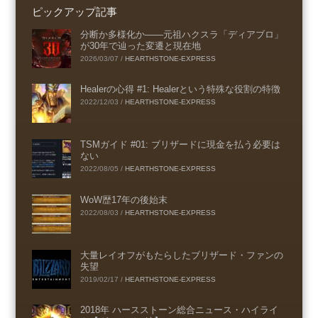
ピックアップ記事
分断か多様化か――元祖ハクスラ「ディアブロ」
が30年で辿った変遷と現在地
2026/03/07
/
HEARTHSTONE-EXPRESS
Healerの心得 #1: Healerという特殊な役割の特徴
2022/12/03
/
HEARTHSTONE-EXPRESS
TSMガイド #01: ブリザードに現金を払う必要は
ない
2022/08/05
/
HEARTHSTONE-EXPRESS
WoW歴17年の後始末
2022/08/03
/
HEARTHSTONE-EXPRESS
大量レイオフがもたらしたブリザード・ファンの
失望
2019/02/17
/
HEARTHSTONE-EXPRESS
2018年 ハースストーン総合ニュース・ハイライ