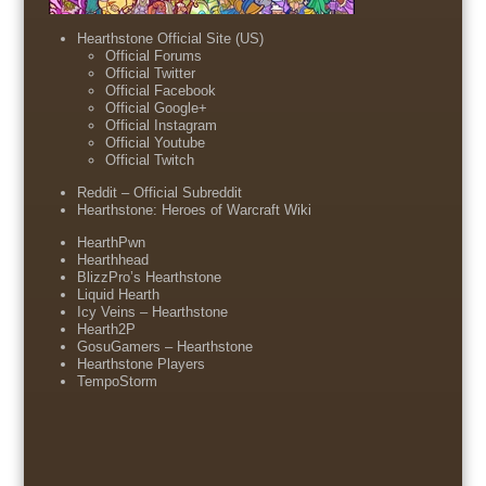
Hearthstone Official Site (US)
Official Forums
Official Twitter
Official Facebook
Official Google+
Official Instagram
Official Youtube
Official Twitch
Reddit – Official Subreddit
Hearthstone: Heroes of Warcraft Wiki
HearthPwn
Hearthhead
BlizzPro’s Hearthstone
Liquid Hearth
Icy Veins – Hearthstone
Hearth2P
GosuGamers – Hearthstone
Hearthstone Players
TempoStorm