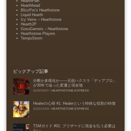
HearthPwn
Hearthhead
BlizzPro’s Hearthstone
Liquid Hearth
Icy Veins – Hearthstone
Hearth2P
GosuGamers – Hearthstone
Hearthstone Players
TempoStorm
ピックアップ記事
分断か多様化か――元祖ハクスラ「ディアブロ」
が30年で辿った変遷と現在地
2026/03/07
/
HEARTHSTONE-EXPRESS
Healerの心得 #1: Healerという特殊な役割の特徴
2022/12/03
/
HEARTHSTONE-EXPRESS
TSMガイド #01: ブリザードに現金を払う必要は
ない