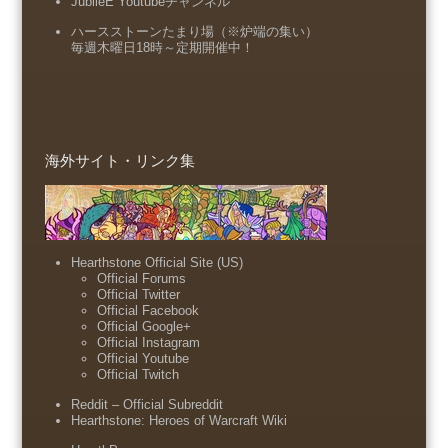
JubileE Youtubeチャンネル
ハースストーンたまり場（※炉端の集い）
毎週木曜日18時～定期開催中！
海外サイト・リンク集
Hearthstone Official Site (US)
Official Forums
Official Twitter
Official Facebook
Official Google+
Official Instagram
Official Youtube
Official Twitch
Reddit – Official Subreddit
Hearthstone: Heroes of Warcraft Wiki