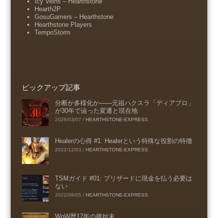
Icy Veins – Hearthstone
Hearth2P
GosuGamers – Hearthstone
Hearthstone Players
TempoStorm
ピックアップ記事
分断か多様化か――元祖ハクスラ「ディアブロ」
が30年で辿った変遷と現在地
2026/03/07
/
HEARTHSTONE-EXPRESS
Healerの心得 #1: Healerという特殊な役割の特徴
2022/12/03
/
HEARTHSTONE-EXPRESS
TSMガイド #01: ブリザードに現金を払う必要は
ない
2022/08/05
/
HEARTHSTONE-EXPRESS
WoW歴17年の後始末