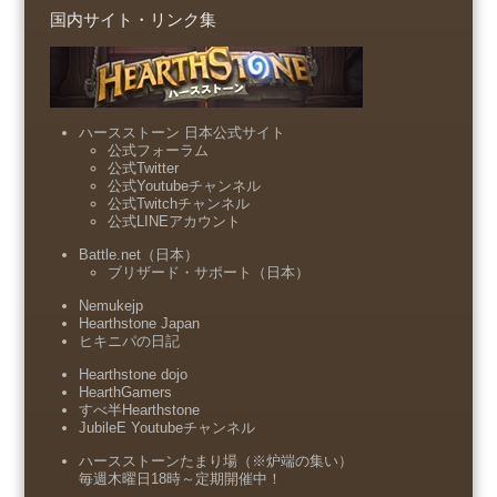
国内サイト・リンク集
ハースストーン 日本公式サイト
公式フォーラム
公式Twitter
公式Youtubeチャンネル
公式Twitchチャンネル
公式LINEアカウント
Battle.net（日本）
ブリザード・サポート（日本）
Nemukejp
Hearthstone Japan
ヒキニパの日記
Hearthstone dojo
HearthGamers
すべ半Hearthstone
JubileE Youtubeチャンネル
ハースストーンたまり場（※炉端の集い）
毎週木曜日18時～定期開催中！