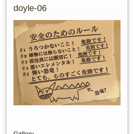
to
doyle-06
content
Gallery