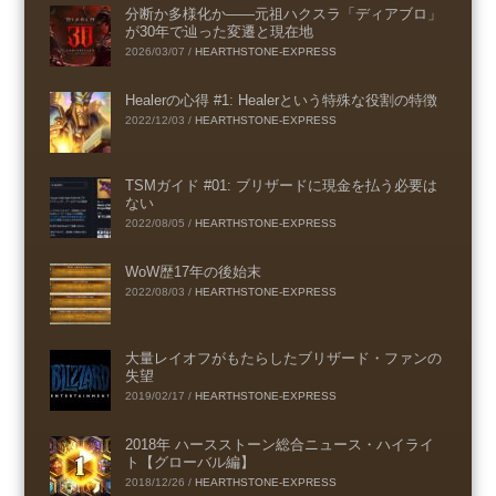
分断か多様化か――元祖ハクスラ「ディアブロ」
が30年で辿った変遷と現在地
2026/03/07
/
HEARTHSTONE-EXPRESS
Healerの心得 #1: Healerという特殊な役割の特徴
2022/12/03
/
HEARTHSTONE-EXPRESS
TSMガイド #01: ブリザードに現金を払う必要は
ない
2022/08/05
/
HEARTHSTONE-EXPRESS
WoW歴17年の後始末
2022/08/03
/
HEARTHSTONE-EXPRESS
大量レイオフがもたらしたブリザード・ファンの
失望
2019/02/17
/
HEARTHSTONE-EXPRESS
2018年 ハースストーン総合ニュース・ハイライ
ト【グローバル編】
2018/12/26
/
HEARTHSTONE-EXPRESS