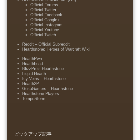
Official Forums
Official Twitter
Official Facebook
Official Google+
Official Instagram
Official Youtube
Official Twitch
Reddit – Official Subreddit
Hearthstone: Heroes of Warcraft Wiki
HearthPwn
Hearthhead
BlizzPro’s Hearthstone
Liquid Hearth
Icy Veins – Hearthstone
Hearth2P
GosuGamers – Hearthstone
Hearthstone Players
TempoStorm
ピックアップ記事