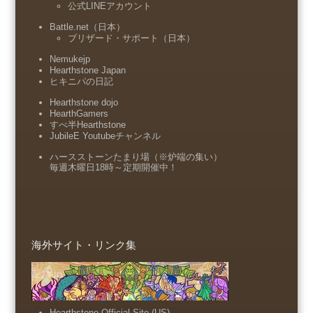
公式LINEアカウント
Battle.net（日本）
ブリザード・サポート（日本）
Nemukejp
Hearthstone Japan
ヒキニパの日記
Hearthstone dojo
HearthGamers
すべ半Hearthstone
JubileE Youtubeチャンネル
ハースストーンたまり場（※炉端の集い）
毎週木曜日18時～定期開催中！
海外サイト・リンク集
Hearthstone Official Site (US)