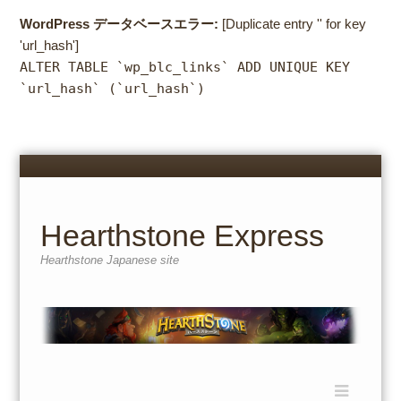
WordPress データベースエラー:
[Duplicate entry '' for key
'url_hash']
ALTER TABLE `wp_blc_links` ADD UNIQUE KEY
`url_hash` (`url_hash`)
Menu
Skip
to
content
Hearthstone Express
Hearthstone Japanese site
Menu
Skip