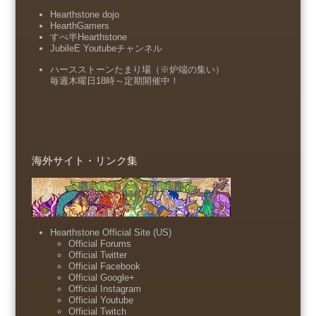
Hearthstone dojo
HearthGamers
すべ半Hearthstone
JubileE Youtubeチャンネル
ハースストーンたまり場（※炉端の集い）
毎週木曜日18時～定期開催中！
海外サイト・リンク集
Hearthstone Official Site (US)
Official Forums
Official Twitter
Official Facebook
Official Google+
Official Instagram
Official Youtube
Official Twitch