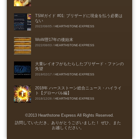
TSMガイド #01: ブリザードに現金を払う必要は
ない
2022/08/05
/
HEARTHSTONE-EXPRESS
WoW歴17年の後始末
2022/08/03
/
HEARTHSTONE-EXPRESS
大量レイオフがもたらしたブリザード・ファンの
失望
2019/02/17
/
HEARTHSTONE-EXPRESS
2018年 ハースストーン総合ニュース・ハイライ
ト【グローバル編】
2018/12/26
/
HEARTHSTONE-EXPRESS
©2013 Hearthstone Express All Rights Reserved.
Menu
訪問していただき、ありがとうございました！ ぜひ、また
お越しください。