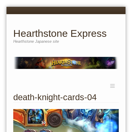
Menu
Skip
to
content
Hearthstone Express
Hearthstone Japanese site
Menu
Skip
to
death-knight-cards-04
content