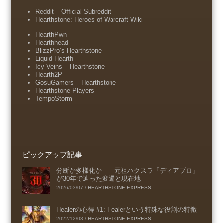
Reddit – Official Subreddit
Hearthstone: Heroes of Warcraft Wiki
HearthPwn
Hearthhead
BlizzPro’s Hearthstone
Liquid Hearth
Icy Veins – Hearthstone
Hearth2P
GosuGamers – Hearthstone
Hearthstone Players
TempoStorm
ピックアップ記事
分断か多様化か――元祖ハクスラ「ディアブロ」
が30年で辿った変遷と現在地
2026/03/07
/
HEARTHSTONE-EXPRESS
Healerの心得 #1: Healerという特殊な役割の特徴
2022/12/03
/
HEARTHSTONE-EXPRESS