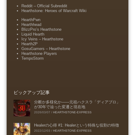
Reddit – Official Subreddit
Hearthstone: Heroes of Warcraft Wiki
HearthPwn
Hearthhead
BlizzPro’s Hearthstone
Liquid Hearth
Icy Veins – Hearthstone
Hearth2P
GosuGamers – Hearthstone
Hearthstone Players
TempoStorm
ピックアップ記事
分断か多様化か――元祖ハクスラ「ディアブロ」
が30年で辿った変遷と現在地
2026/03/07
/
HEARTHSTONE-EXPRESS
Healerの心得 #1: Healerという特殊な役割の特徴
2022/12/03
/
HEARTHSTONE-EXPRESS