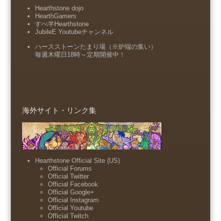
Hearthstone dojo
HearthGamers
すべ半Hearthstone
JubileE Youtubeチャンネル
ハースストーンたまり場（※炉端の集い）
毎週木曜日18時～定期開催中！
海外サイト・リンク集
Hearthstone Official Site (US)
Official Forums
Official Twitter
Official Facebook
Official Google+
Official Instagram
Official Youtube
Official Twitch