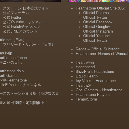
ースストーン 日本公式サイト
Hearthstone Official Site (US)
公式フォーラム
Official Forums
公式Twitter
Official Twitter
公式Youtubeチャンネル
Official Facebook
公式Twitchチャンネル
Official Google+
公式LINEアカウント
Official Instagram
Official Youtube
ttle.net（日本）
Official Twitch
ブリザード・サポート（日本）
Reddit – Official Subreddit
mukejp
Hearthstone: Heroes of Warcraf
arthstone Japan
キニパの日記
HearthPwn
Hearthhead
arthstone dojo
BlizzPro’s Hearthstone
arthGamers
Liquid Hearth
半Hearthstone
Icy Veins – Hearthstone
bileE Youtubeチャンネル
Hearth2P
GosuGamers – Hearthstone
ースストーンたまり場（※炉端の集
Hearthstone Players
）
TempoStorm
週木曜日18時～定期開催中！