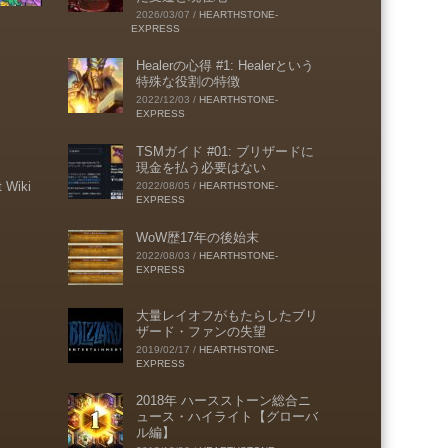
2026/03/07
/
HEARTHSTONE-
EXPRESS
Healerの心得 #1: Healerという
特殊な役割の特徴
2022/12/03
/
HEARTHSTONE-
EXPRESS
TSMガイド #01: ブリザードに
現金を払う必要はない
t Wiki
2022/08/05
/
HEARTHSTONE-
EXPRESS
WoW歴17年の後始末
2022/08/03
/
HEARTHSTONE-
EXPRESS
大量レイオフがもたらしたブリ
ザード・ファンの失望
2019/02/17
/
HEARTHSTONE-
EXPRESS
2018年 ハースストーン総合ニ
ュース・ハイライト【グローバ
ル編】