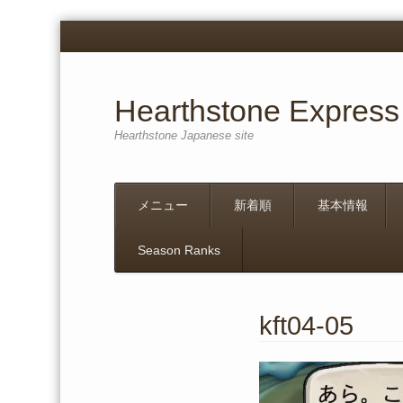
Hearthstone Express
Hearthstone Japanese site
Menu
Skip
メニュー
新着順
基本情報
to
content
Season Ranks
kft04-05