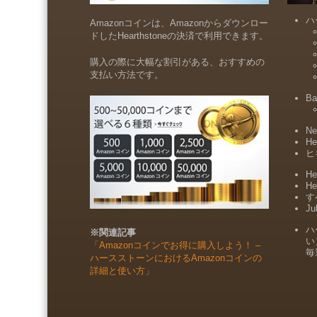
ハ
Amazonコインは、Amazonからダウンロー
ドしたHearthstoneの決済で利用できます。
購入の際に大幅な割引がある、おすすめの
支払い方法です。
Ba
Ne
He
ヒ
He
He
すべ
Ju
ハ
※関連記事
い
「Amazonコインでお得に購入しよう！ –
毎
ハースストーンにおけるAmazonコインの
詳細と使い方」