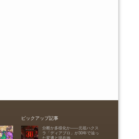
ピックアップ記事
分断か多様化か――元祖ハクス
ラ「ディアブロ」が30年で辿っ
た変遷と現在地