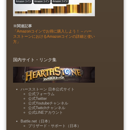
※関連記事
「Amazonコインでお得に購入しよう！ – ハー
スストーンにおけるAmazonコインの詳細と使い
方」
国内サイト・リンク集
ハースストーン 日本公式サイト
公式フォーラム
公式Twitter
公式Youtubeチャンネル
公式Twitchチャンネル
公式LINEアカウント
Battle.net（日本）
ブリザード・サポート（日本）