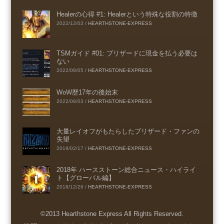
Healerの心得 #1: Healerという特殊な役割の特徴
2022/12/03
/
HEARTHSTONE-EXPRESS
TSMガイド #01: ブリザードに現金を払う必要は
ない
2022/08/05
/
HEARTHSTONE-EXPRESS
WoW歴17年の後始末
2022/08/03
/
HEARTHSTONE-EXPRESS
大量レイオフがもたらしたブリザード・ファンの
失望
2019/02/17
/
HEARTHSTONE-EXPRESS
2018年 ハースストーン総合ニュース・ハイライ
ト【グローバル編】
2018/12/26
/
HEARTHSTONE-EXPRESS
©2013 Hearthstone Express All Rights Reserved.