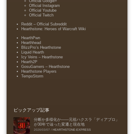
Official Google+
Official Instagram
Official Youtube
Official Twitch
Reddit – Official Subreddit
Hearthstone: Heroes of Warcraft Wiki
HearthPwn
Hearthhead
BlizzPro’s Hearthstone
Liquid Hearth
Icy Veins – Hearthstone
Hearth2P
GosuGamers – Hearthstone
Hearthstone Players
TempoStorm
ピックアップ記事
分断か多様化か――元祖ハクスラ「ディアブロ」
が30年で辿った変遷と現在地
2026/03/07
/
HEARTHSTONE-EXPRESS