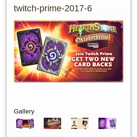
to
twitch-prime-2017-6
content
Gallery