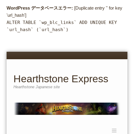
WordPress データベースエラー:
[Duplicate entry '' for key
'url_hash']
ALTER TABLE `wp_blc_links` ADD UNIQUE KEY
`url_hash` (`url_hash`)
Menu
Skip
to
content
Hearthstone Express
Hearthstone Japanese site
Menu
Skip