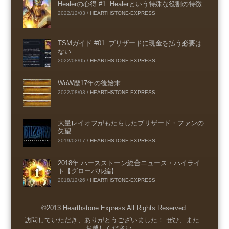
Healerの心得 #1: Healerという特殊な役割の特徴
2022/12/03
/
HEARTHSTONE-EXPRESS
TSMガイド #01: ブリザードに現金を払う必要は
ない
2022/08/05
/
HEARTHSTONE-EXPRESS
WoW歴17年の後始末
2022/08/03
/
HEARTHSTONE-EXPRESS
大量レイオフがもたらしたブリザード・ファンの
失望
2019/02/17
/
HEARTHSTONE-EXPRESS
2018年 ハースストーン総合ニュース・ハイライ
ト【グローバル編】
2018/12/26
/
HEARTHSTONE-EXPRESS
©2013 Hearthstone Express All Rights Reserved.
Menu
訪問していただき、ありがとうございました！ ぜひ、また
お越しください。