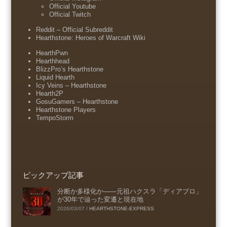
Official Youtube
Official Twitch
Reddit – Official Subreddit
Hearthstone: Heroes of Warcraft Wiki
HearthPwn
Hearthhead
BlizzPro’s Hearthstone
Liquid Hearth
Icy Veins – Hearthstone
Hearth2P
GosuGamers – Hearthstone
Hearthstone Players
TempoStorm
ピックアップ記事
分断か多様化か――元祖ハクスラ「ディアブロ」
が30年で辿った変遷と現在地
2026/03/07
/
HEARTHSTONE-EXPRESS